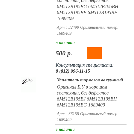
состоянии, без дефектов
6M512B195BG 6M512B195BH
6M512B195BE 6M512B195BF
1689409
Арт.: 32499
Оригинальный номер:
1689409
в наличии
500 р.
Консультация специалиста:
8 (812) 996-11-15
Усилитель тормозов вакуумный
Оригинал Б.У в хорошем
состоянии, без дефектов
6M512B195BJ 6M512B195BH
6M512B195BG 1689409
Арт.: 36158
Оригинальный номер:
1689409
в наличии