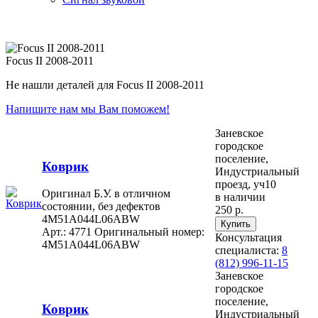
Focus II 2008-2011
Не нашли деталей для Focus II 2008-2011
Напишите нам мы Вам поможем!
Заневское
городское
поселение,
Коврик
Индустриальный
проезд, уч10
Оригинал Б.У. в отличном
в наличии
состоянии, без дефектов
250 р.
4M51A044L06ABW
Арт.: 4771
Оригинальный номер:
Консультация
4M51A044L06ABW
специалиста:
8
(812) 996-11-15
Заневское
городское
поселение,
Коврик
Индустриальный