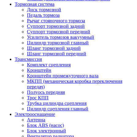
Тормозная система
Диск тормозной
Педаль тормоза
Рычаг стояночного тормоза
Суппорт тормозной задний
Суппорт тормозной передний
Усилитель тормозов вакуумный
Цилиндр тормозной главный
Шланг тормозной задний
Шланг тормозной передний
Трансмиссия
Комплект сцепления
Кронштейн
Кронштейн промежуточного вала
МКПП (механическая коробка переключения
передач)
Полуось передняя
Трос КПП
Трубка цилиндра сцепления
Цилиндр сцепления главный
Электрооснащение
Антенна
Блок ABS (насос)
Блок электронный
Вентилятор радиатора