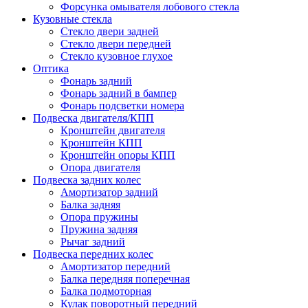
Форсунка омывателя лобового стекла
Кузовные стекла
Стекло двери задней
Стекло двери передней
Стекло кузовное глухое
Оптика
Фонарь задний
Фонарь задний в бампер
Фонарь подсветки номера
Подвеска двигателя/КПП
Кронштейн двигателя
Кронштейн КПП
Кронштейн опоры КПП
Опора двигателя
Подвеска задних колес
Амортизатор задний
Балка задняя
Опора пружины
Пружина задняя
Рычаг задний
Подвеска передних колес
Амортизатор передний
Балка передняя поперечная
Балка подмоторная
Кулак поворотный передний