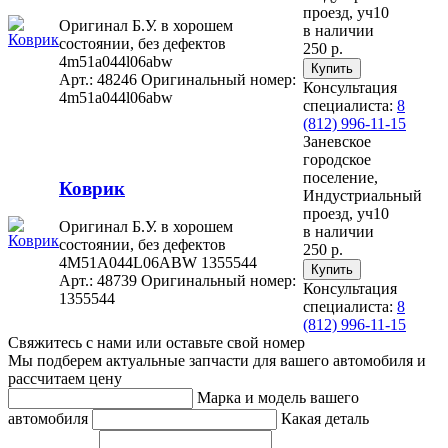
проезд, уч10
Оригинал Б.У. в хорошем
в наличии
состоянии, без дефектов
250 р.
4m51a044l06abw
Арт.: 48246
Оригинальный номер:
Консультация
4m51a044l06abw
специалиста:
8
(812) 996-11-15
Заневское
городское
поселение,
Коврик
Индустриальный
проезд, уч10
Оригинал Б.У. в хорошем
в наличии
состоянии, без дефектов
250 р.
4M51A044L06ABW 1355544
Арт.: 48739
Оригинальный номер:
Консультация
1355544
специалиста:
8
(812) 996-11-15
Свяжитесь с нами или оставьте свой номер
Мы подберем актуальные запчасти для вашего автомобиля и
рассчитаем цену
Марка и модель вашего
автомобиля
Какая деталь