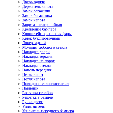
Дверь задняя
Держатель капота
Замок багажник
Замок багажника
Замок капота
Защита антигравийная
Крепление бампера
Кронштейн крепления фары
Крюк буксировочный
Локер задний
Молдинг лобового стекла
Накладка двери
Накладка зеркала
Накладка на порог
Накладка стекла
Панель передняя
Петля капот
Петля капота
Поводок стеклоочистителя
Пыльник
Растяжка столбов
Решетка в бампер
Ручка двери
Уплотнитель
Усилитель переднего бампера