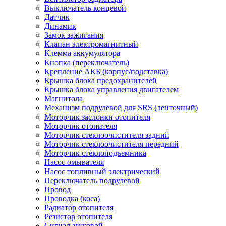
Выключатель концевой
Датчик
Динамик
Замок зажигания
Клапан электромагнитный
Клемма аккумулятора
Кнопка (переключатель)
Крепление АКБ (корпус/подставка)
Крышка блока предохранителей
Крышка блока управления двигателем
Магнитола
Механизм подрулевой для SRS (ленточный)
Моторчик заслонки отопителя
Моторчик отопителя
Моторчик стеклоочистителя задний
Моторчик стеклоочистителя передний
Моторчик стеклоподъемника
Насос омывателя
Насос топливный электрический
Переключатель подрулевой
Провод
Проводка (коса)
Радиатор отопителя
Резистор отопителя
Сигнал звуковой