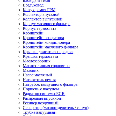
Блок двигателя
Воздуховод
Кожух ремня ГРМ
Коллектор впускной
Коллектор выпускной
Корпус масляного фильтра
Корпус термостата
Кронштейн
Кронштейн генератора
Кронштейн кондиционера
Кронштейн масляного фильтра
Крышка двигателя передняя
Крышка термостата
Маслозаборник
Маслозаливная горловина
Маховик
Насос масляный
Натяжитель ремня
Патрубок воздушного фильтра
Поршень с шатуном
Радиатор системы EGR
Распредвал впускной
Ресивер воздушный
Сепаратор (маслоотделитель / сапун)
Трубка вакуумная