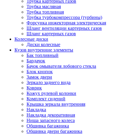
Трубка картерных газов
Трубка масляная
Трубка топливная
Трубка турбокомпрессора (турбины)
Форсунка инжекторная электрическая
Шланг вентиляции картерных газов
Шланг картерных газов
Колесные диски
Диски колесные
Кузов внутренние элементы
Бак топливный
Бардачок
Бачок омывателя лобового стекла
Блок кнопок
Замок двери
Зеркало заднего вида
Коврик
Кожух рулевой колонки
Комплект сидений
Крышка зеркала внутренняя
Накладка
Накладка декоративная
Ниша запасного колеса
Обшивка багажника
Обшивка двери багажника