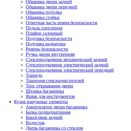
Обшивка двери задней
Обшивка двери передней
Обшивка потолка
Обшивка стойки
Ответная часть ремня безопасности
Педаль сцепления
Плафон салонный
Подушка безопасности
Подушка радиатора
Ремень безопасности
Ручка двери внутренняя
Стеклоподъемник механический задний
Стеклоподъемник электрический задний
Стеклоподъемник электрический передний
Торпедо
Трапеция стеклоочистителей
Трос открывания двери
Шторка багажника
Ящик для инструментов
Кузов наружные элементы
Амортизатор двери багажника
Балка подрадиаторная
Брызговик задний
Водосток
Дверь багажника со стеклом