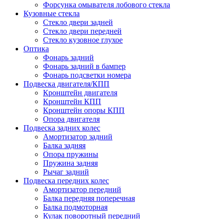
Форсунка омывателя лобового стекла
Кузовные стекла
Стекло двери задней
Стекло двери передней
Стекло кузовное глухое
Оптика
Фонарь задний
Фонарь задний в бампер
Фонарь подсветки номера
Подвеска двигателя/КПП
Кронштейн двигателя
Кронштейн КПП
Кронштейн опоры КПП
Опора двигателя
Подвеска задних колес
Амортизатор задний
Балка задняя
Опора пружины
Пружина задняя
Рычаг задний
Подвеска передних колес
Амортизатор передний
Балка передняя поперечная
Балка подмоторная
Кулак поворотный передний