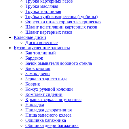
Трубка картерных газов
Трубка масляная
Трубка топливная
Трубка турбокомпрессора (турбины)
Форсунка инжекторная электрическая
Шланг вентиляции картерных газов
Шланг картерных газов
Колесные диски
Диски колесные
Кузов внутренние элементы
Бак топливный
Бардачок
Бачок омывателя лобового стекла
Блок кнопок
Замок двери
Зеркало заднего вида
Коврик
Кожух рулевой колонки
Комплект сидений
Крышка зеркала внутренняя
Накладка
Накладка декоративная
Ниша запасного колеса
Обшивка багажника
Обшивка двери багажника