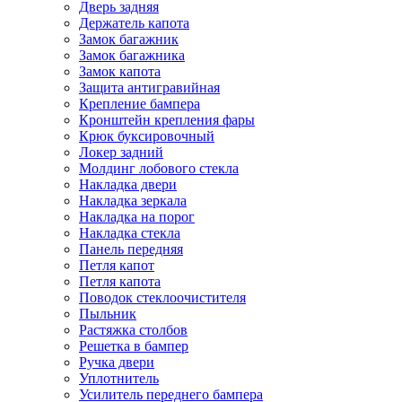
Дверь задняя
Держатель капота
Замок багажник
Замок багажника
Замок капота
Защита антигравийная
Крепление бампера
Кронштейн крепления фары
Крюк буксировочный
Локер задний
Молдинг лобового стекла
Накладка двери
Накладка зеркала
Накладка на порог
Накладка стекла
Панель передняя
Петля капот
Петля капота
Поводок стеклоочистителя
Пыльник
Растяжка столбов
Решетка в бампер
Ручка двери
Уплотнитель
Усилитель переднего бампера