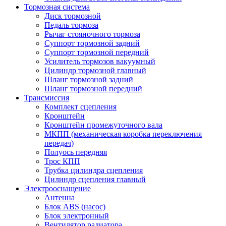
Тормозная система
Диск тормозной
Педаль тормоза
Рычаг стояночного тормоза
Суппорт тормозной задний
Суппорт тормозной передний
Усилитель тормозов вакуумный
Цилиндр тормозной главный
Шланг тормозной задний
Шланг тормозной передний
Трансмиссия
Комплект сцепления
Кронштейн
Кронштейн промежуточного вала
МКПП (механическая коробка переключения
передач)
Полуось передняя
Трос КПП
Трубка цилиндра сцепления
Цилиндр сцепления главный
Электрооснащение
Антенна
Блок ABS (насос)
Блок электронный
Вентилятор радиатора