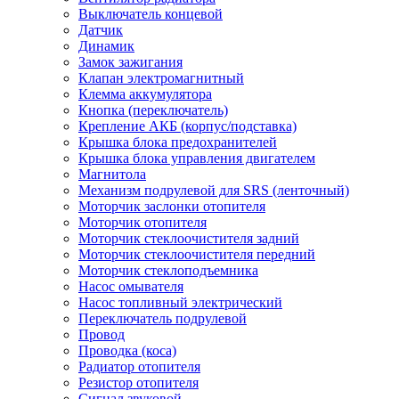
Выключатель концевой
Датчик
Динамик
Замок зажигания
Клапан электромагнитный
Клемма аккумулятора
Кнопка (переключатель)
Крепление АКБ (корпус/подставка)
Крышка блока предохранителей
Крышка блока управления двигателем
Магнитола
Механизм подрулевой для SRS (ленточный)
Моторчик заслонки отопителя
Моторчик отопителя
Моторчик стеклоочистителя задний
Моторчик стеклоочистителя передний
Моторчик стеклоподъемника
Насос омывателя
Насос топливный электрический
Переключатель подрулевой
Провод
Проводка (коса)
Радиатор отопителя
Резистор отопителя
Сигнал звуковой