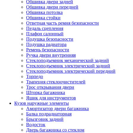
Обшивка двери задней
Обшивка двери передней
Обшивка потолка
Обшивка стойки
Ответная часть ремня безопасности
Педаль сцепления
Плафон салонный
Подушка безопасности
Подушка радиатора
Ремень безопасности
Ручка двери внутренняя
Стеклоподъемник механический задний
Стеклоподъемник электрический задний
Стеклоподъемник электрический передний
Торпедо
Трапеция стеклоочистителей
Трос открывания двери
Шторка багажника
Ящик для инструментов
Кузов наружные элементы
Амортизатор двери багажника
Балка подрадиаторная
Брызговик задний
Водосток
Дверь багажника со стеклом