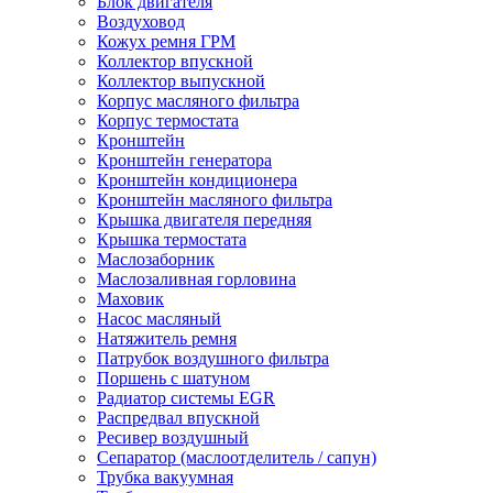
Блок двигателя
Воздуховод
Кожух ремня ГРМ
Коллектор впускной
Коллектор выпускной
Корпус масляного фильтра
Корпус термостата
Кронштейн
Кронштейн генератора
Кронштейн кондиционера
Кронштейн масляного фильтра
Крышка двигателя передняя
Крышка термостата
Маслозаборник
Маслозаливная горловина
Маховик
Насос масляный
Натяжитель ремня
Патрубок воздушного фильтра
Поршень с шатуном
Радиатор системы EGR
Распредвал впускной
Ресивер воздушный
Сепаратор (маслоотделитель / сапун)
Трубка вакуумная