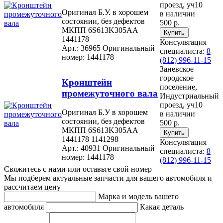
проезд, уч10
Оригинал Б.У. в хорошем
в наличии
состоянии, без дефектов
500 р.
МКПП 6S613K305AA
1441178
Консультация
Арт.: 36965
Оригинальный
специалиста:
8
номер: 1441178
(812) 996-11-15
Заневское
городское
Кронштейн
поселение,
промежуточного вала
Индустриальный
проезд, уч10
Оригинал Б.У в хорошем
в наличии
состоянии, без дефектов
500 р.
МКПП 6S613K305AA
1441178 1141298
Консультация
Арт.: 40931
Оригинальный
специалиста:
8
номер: 1441178
(812) 996-11-15
Свяжитесь с нами или оставьте свой номер
Мы подберем актуальные запчасти для вашего автомобиля и
рассчитаем цену
Марка и модель вашего
автомобиля
Какая деталь