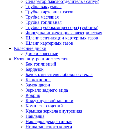
Сепаратор (маслоотделитель / сапун)
Трубка вакуумная
Трубка картерных газов
Трубка масляная
Трубка топливная
Трубка турбокомпрессора (турбины)
Форсунка инжекторная электрическая
Шланг вентиляции картерных газов
Шланг картерных газов
Колесные диски
Диски колесные
Кузов внутренние элементы
Бак топливный
Бардачок
Бачок омывателя лобового стекла
Блок кнопок
Замок двери
Зеркало заднего вида
Коврик
Кожух рулевой колонки
Комплект сидений
Крышка зеркала внутренняя
Накладка
Накладка декоративная
Ниша запасного колеса