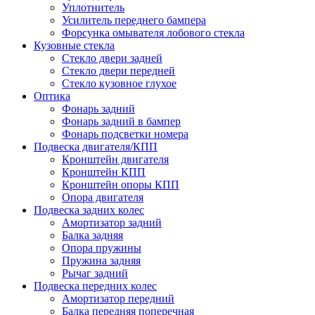
Уплотнитель
Усилитель переднего бампера
Форсунка омывателя лобового стекла
Кузовные стекла
Стекло двери задней
Стекло двери передней
Стекло кузовное глухое
Оптика
Фонарь задний
Фонарь задний в бампер
Фонарь подсветки номера
Подвеска двигателя/КПП
Кронштейн двигателя
Кронштейн КПП
Кронштейн опоры КПП
Опора двигателя
Подвеска задних колес
Амортизатор задний
Балка задняя
Опора пружины
Пружина задняя
Рычаг задний
Подвеска передних колес
Амортизатор передний
Балка передняя поперечная