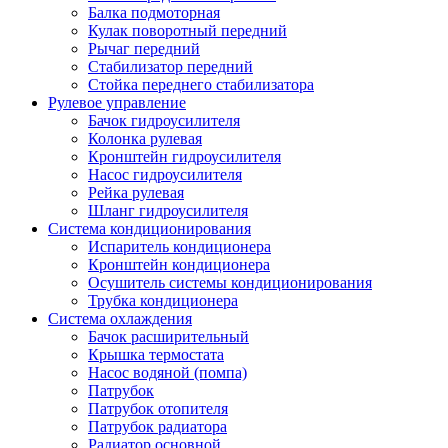
Балка подмоторная
Кулак поворотный передний
Рычаг передний
Стабилизатор передний
Стойка переднего стабилизатора
Рулевое управление
Бачок гидроусилителя
Колонка рулевая
Кронштейн гидроусилителя
Насос гидроусилителя
Рейка рулевая
Шланг гидроусилителя
Система кондиционирования
Испаритель кондиционера
Кронштейн кондиционера
Осушитель системы кондиционирования
Трубка кондиционера
Система охлаждения
Бачок расширительный
Крышка термостата
Насос водяной (помпа)
Патрубок
Патрубок отопителя
Патрубок радиатора
Радиатор основной