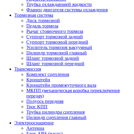
Трубка охлаждающей жидкости
Фланец двигателя системы охлаждения
Тормозная система
Диск тормозной
Педаль тормоза
Рычаг стояночного тормоза
Суппорт тормозной задний
Суппорт тормозной передний
Усилитель тормозов вакуумный
Цилиндр тормозной главный
Шланг тормозной задний
Шланг тормозной передний
Трансмиссия
Комплект сцепления
Кронштейн
Кронштейн промежуточного вала
МКПП (механическая коробка переключения
передач)
Полуось передняя
Трос КПП
Трубка цилиндра сцепления
Цилиндр сцепления главный
Электрооснащение
Антенна
Блок ABS (насос)