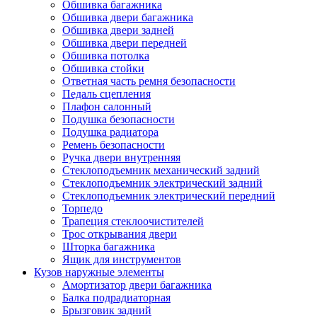
Обшивка багажника
Обшивка двери багажника
Обшивка двери задней
Обшивка двери передней
Обшивка потолка
Обшивка стойки
Ответная часть ремня безопасности
Педаль сцепления
Плафон салонный
Подушка безопасности
Подушка радиатора
Ремень безопасности
Ручка двери внутренняя
Стеклоподъемник механический задний
Стеклоподъемник электрический задний
Стеклоподъемник электрический передний
Торпедо
Трапеция стеклоочистителей
Трос открывания двери
Шторка багажника
Ящик для инструментов
Кузов наружные элементы
Амортизатор двери багажника
Балка подрадиаторная
Брызговик задний