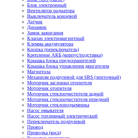
Блок электронный
Вентилятор радиатора
Выключатель концевой
Датчик
Динамик
Замок зажигания
Клапан электромагнитный
Клемма аккумулятора
Кнопка (переключатель)
Крепление АКБ (корпус/подставка)
Крышка блока предохранителей
Крышка блока управления двигателем
Магнитола
Механизм подрулевой для SRS (ленточный)
Моторчик заслонки отопителя
Моторчик отопителя
Моторчик стеклоочистителя задний
Моторчик стеклоочистителя передний
Моторчик стеклоподъемника
Насос омывателя
Насос топливный электрический
Переключатель подрулевой
Провод
Проводка (коса)