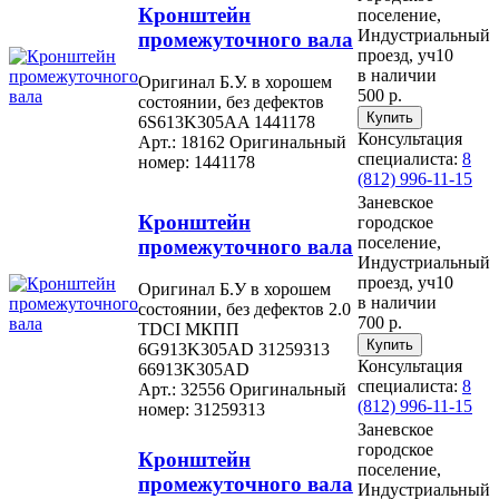
Кронштейн
поселение,
Индустриальный
промежуточного вала
проезд, уч10
в наличии
Оригинал Б.У. в хорошем
500 р.
состоянии, без дефектов
6S613K305AA 1441178
Консультация
Арт.: 18162
Оригинальный
специалиста:
8
номер: 1441178
(812) 996-11-15
Заневское
Кронштейн
городское
поселение,
промежуточного вала
Индустриальный
проезд, уч10
Оригинал Б.У в хорошем
в наличии
состоянии, без дефектов 2.0
700 р.
TDCI МКПП
6G913K305AD 31259313
Консультация
66913K305AD
специалиста:
8
Арт.: 32556
Оригинальный
(812) 996-11-15
номер: 31259313
Заневское
городское
Кронштейн
поселение,
промежуточного вала
Индустриальный