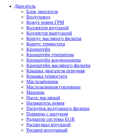
Двигатель
Блок двигателя
Воздуховод
Кожух ремня ГРМ
Коллектор впускной
Коллектор выпускной
Корпус масляного фильтра
Корпус термостата
Кронштейн
Кронштейн генератора
Кронштейн кондиционера
Кронштейн масляного фильтра
Крышка двигателя передняя
Крышка термостата
Маслозаборник
Маслозаливная горловина
Маховик
Насос масляный
Натяжитель ремня
Патрубок воздушного фильтра
Поршень с шатуном
Радиатор системы EGR
Распредвал впускной
Ресивер воздушный