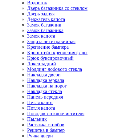
Водосток
Дверь багажника со стеклом
Дверь задняя
Держатель капота
Замок багажник
Замок багажника
Замок капота
Защита антигравийная
Крепление бампера
Кронштейн крепления фары
Крюк буксировочный
Локер задний
Молдинг лобового стекла
Накладка двери
Накладка зеркала
Накладка на порог
Накладка стекла
Панель передняя
Петля капот
Петля капота
Поводок стеклоочистителя
Пыльник
Растяжка столбов
Решетка в бампер
Ручка двери