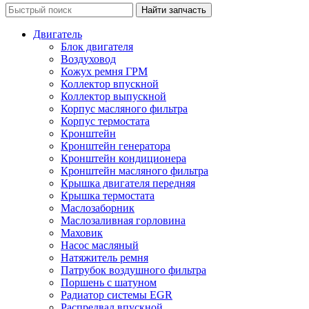
Двигатель
Блок двигателя
Воздуховод
Кожух ремня ГРМ
Коллектор впускной
Коллектор выпускной
Корпус масляного фильтра
Корпус термостата
Кронштейн
Кронштейн генератора
Кронштейн кондиционера
Кронштейн масляного фильтра
Крышка двигателя передняя
Крышка термостата
Маслозаборник
Маслозаливная горловина
Маховик
Насос масляный
Натяжитель ремня
Патрубок воздушного фильтра
Поршень с шатуном
Радиатор системы EGR
Распредвал впускной