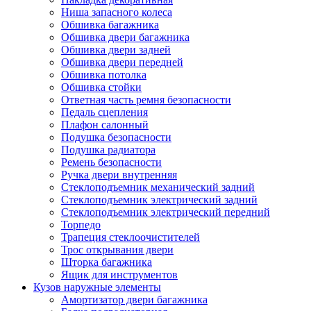
Ниша запасного колеса
Обшивка багажника
Обшивка двери багажника
Обшивка двери задней
Обшивка двери передней
Обшивка потолка
Обшивка стойки
Ответная часть ремня безопасности
Педаль сцепления
Плафон салонный
Подушка безопасности
Подушка радиатора
Ремень безопасности
Ручка двери внутренняя
Стеклоподъемник механический задний
Стеклоподъемник электрический задний
Стеклоподъемник электрический передний
Торпедо
Трапеция стеклоочистителей
Трос открывания двери
Шторка багажника
Ящик для инструментов
Кузов наружные элементы
Амортизатор двери багажника