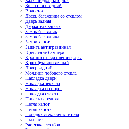
Балка подрадиаторная
Брызговик задний
Водосток
Дверь багажника со стеклом
Дверь задняя
Держатель капота
Замок багажник
Замок багажника
Замок капота
Защита антигравийная
Крепление бампера
Кронштейн крепления фары
Крюк буксировочный
Локер задний
Молдинг лобового стекла
Накладка двери
Накладка зеркала
Накладка на порог
Накладка стекла
Панель передняя
Петля капот
Петля капота
Поводок стеклоочистителя
Пыльник
Растяжка столбов