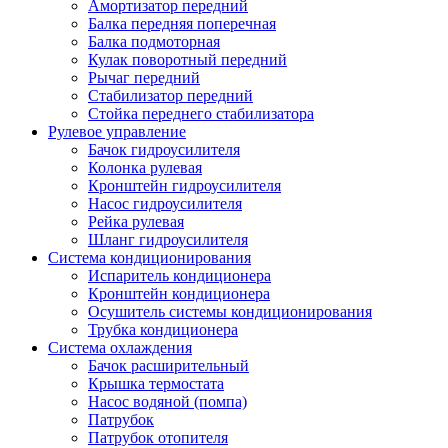
Амортизатор передний
Балка передняя поперечная
Балка подмоторная
Кулак поворотный передний
Рычаг передний
Стабилизатор передний
Стойка переднего стабилизатора
Рулевое управление
Бачок гидроусилителя
Колонка рулевая
Кронштейн гидроусилителя
Насос гидроусилителя
Рейка рулевая
Шланг гидроусилителя
Система кондиционирования
Испаритель кондиционера
Кронштейн кондиционера
Осушитель системы кондиционирования
Трубка кондиционера
Система охлаждения
Бачок расширительный
Крышка термостата
Насос водяной (помпа)
Патрубок
Патрубок отопителя