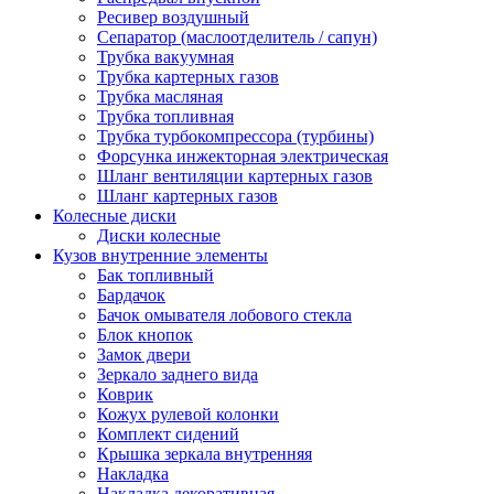
Ресивер воздушный
Сепаратор (маслоотделитель / сапун)
Трубка вакуумная
Трубка картерных газов
Трубка масляная
Трубка топливная
Трубка турбокомпрессора (турбины)
Форсунка инжекторная электрическая
Шланг вентиляции картерных газов
Шланг картерных газов
Колесные диски
Диски колесные
Кузов внутренние элементы
Бак топливный
Бардачок
Бачок омывателя лобового стекла
Блок кнопок
Замок двери
Зеркало заднего вида
Коврик
Кожух рулевой колонки
Комплект сидений
Крышка зеркала внутренняя
Накладка
Накладка декоративная