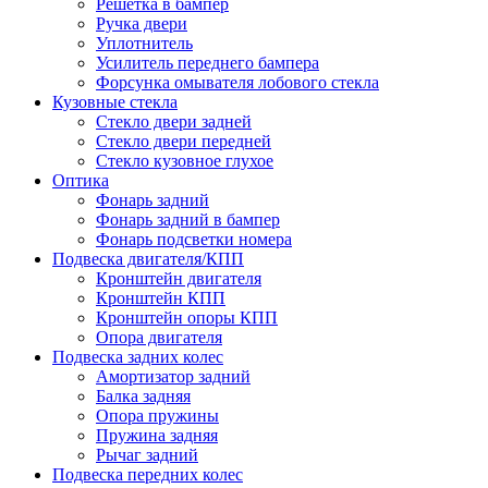
Решетка в бампер
Ручка двери
Уплотнитель
Усилитель переднего бампера
Форсунка омывателя лобового стекла
Кузовные стекла
Стекло двери задней
Стекло двери передней
Стекло кузовное глухое
Оптика
Фонарь задний
Фонарь задний в бампер
Фонарь подсветки номера
Подвеска двигателя/КПП
Кронштейн двигателя
Кронштейн КПП
Кронштейн опоры КПП
Опора двигателя
Подвеска задних колес
Амортизатор задний
Балка задняя
Опора пружины
Пружина задняя
Рычаг задний
Подвеска передних колес