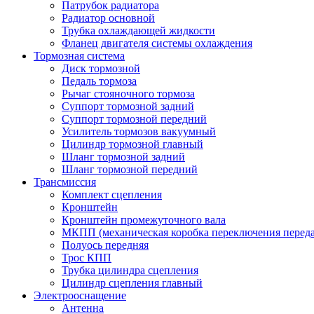
Патрубок радиатора
Радиатор основной
Трубка охлаждающей жидкости
Фланец двигателя системы охлаждения
Тормозная система
Диск тормозной
Педаль тормоза
Рычаг стояночного тормоза
Суппорт тормозной задний
Суппорт тормозной передний
Усилитель тормозов вакуумный
Цилиндр тормозной главный
Шланг тормозной задний
Шланг тормозной передний
Трансмиссия
Комплект сцепления
Кронштейн
Кронштейн промежуточного вала
МКПП (механическая коробка переключения переда
Полуось передняя
Трос КПП
Трубка цилиндра сцепления
Цилиндр сцепления главный
Электрооснащение
Антенна