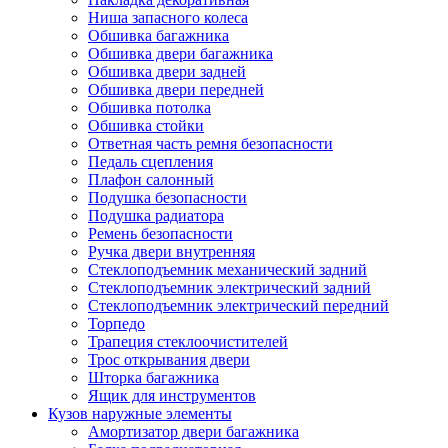
Ниша запасного колеса
Обшивка багажника
Обшивка двери багажника
Обшивка двери задней
Обшивка двери передней
Обшивка потолка
Обшивка стойки
Ответная часть ремня безопасности
Педаль сцепления
Плафон салонный
Подушка безопасности
Подушка радиатора
Ремень безопасности
Ручка двери внутренняя
Стеклоподъемник механический задний
Стеклоподъемник электрический задний
Стеклоподъемник электрический передний
Торпедо
Трапеция стеклоочистителей
Трос открывания двери
Шторка багажника
Ящик для инструментов
Кузов наружные элементы
Амортизатор двери багажника