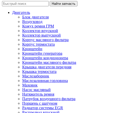
Двигатель
Блок двигателя
Воздуховод
Кожух ремня ГРМ
Коллектор впускной
Коллектор выпускной
Корпус масляного фильтра
Корпус термостата
Кронштейн
Кронштейн генератора
Кронштейн кондиционера
Кронштейн масляного фильтра
Крышка двигателя передняя
Крышка термостата
Маслозаборник
Маслозаливная горловина
Маховик
Насос масляный
Натяжитель ремня
Патрубок воздушного фильтра
Поршень с шатуном
Радиатор системы EGR
Распредвал впускной