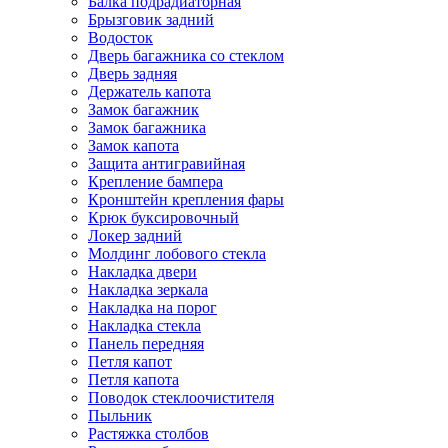
Балка подрадиаторная
Брызговик задний
Водосток
Дверь багажника со стеклом
Дверь задняя
Держатель капота
Замок багажник
Замок багажника
Замок капота
Защита антигравийная
Крепление бампера
Кронштейн крепления фары
Крюк буксировочный
Локер задний
Молдинг лобового стекла
Накладка двери
Накладка зеркала
Накладка на порог
Накладка стекла
Панель передняя
Петля капот
Петля капота
Поводок стеклоочистителя
Пыльник
Растяжка столбов