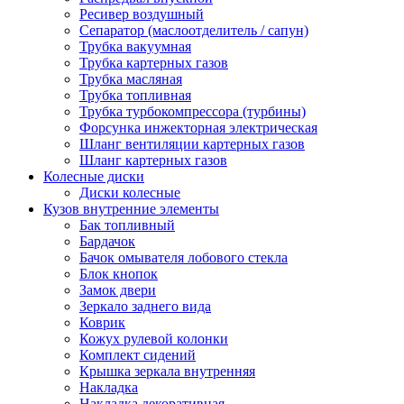
Ресивер воздушный
Сепаратор (маслоотделитель / сапун)
Трубка вакуумная
Трубка картерных газов
Трубка масляная
Трубка топливная
Трубка турбокомпрессора (турбины)
Форсунка инжекторная электрическая
Шланг вентиляции картерных газов
Шланг картерных газов
Колесные диски
Диски колесные
Кузов внутренние элементы
Бак топливный
Бардачок
Бачок омывателя лобового стекла
Блок кнопок
Замок двери
Зеркало заднего вида
Коврик
Кожух рулевой колонки
Комплект сидений
Крышка зеркала внутренняя
Накладка
Накладка декоративная