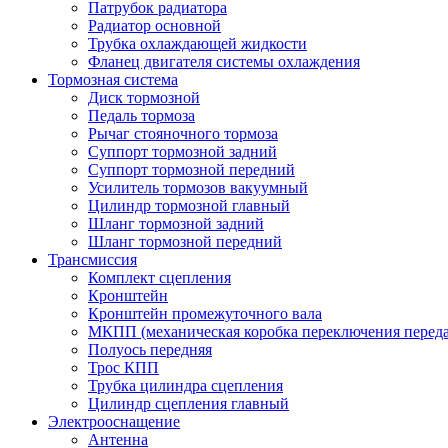
Патрубок радиатора
Радиатор основной
Трубка охлаждающей жидкости
Фланец двигателя системы охлаждения
Тормозная система
Диск тормозной
Педаль тормоза
Рычаг стояночного тормоза
Суппорт тормозной задний
Суппорт тормозной передний
Усилитель тормозов вакуумный
Цилиндр тормозной главный
Шланг тормозной задний
Шланг тормозной передний
Трансмиссия
Комплект сцепления
Кронштейн
Кронштейн промежуточного вала
МКПП (механическая коробка переключения переда
Полуось передняя
Трос КПП
Трубка цилиндра сцепления
Цилиндр сцепления главный
Электрооснащение
Антенна