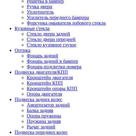
Решетка в бампер
Ручка двери
Уплотнитель
Усилитель переднего бампера
Форсунка омывателя лобового стекла
Кузовные стекла
Стекло двери задней
Стекло двери передней
Стекло кузовное глухое
Оптика
Фонарь задний
Фонарь задний в бампер
Фонарь подсветки номера
Подвеска двигателя/КПП
Кронштейн двигателя
Кронштейн КПП
Кронштейн опоры КПП
Опора двигателя
Подвеска задних колес
Амортизатор задний
Балка задняя
Опора пружины
Пружина задняя
Рычаг задний
Подвеска передних колес