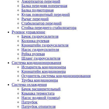
Амортизатор передний
Балка передняя поперечная
Балка подмоторная
Кулак поворотный передний
Рычаг передний
Стабилизатор передний
Стойка переднего стабилизатора
Рулевое управление
Бачок гидроусилителя
Колонка рулевая
Кронштейн гидроусилителя
Насос гидроусилителя
Рейка рулевая
Шланг гидроусилителя
Система кондиционирования
Испаритель кондиционера
Кронштейн кондиционера
Осушитель системы кондиционирования
Трубка кондиционера
Система охлаждения
Бачок расширительный
Крышка термостата
Насос водяной (помпа)
Патрубок
Патрубок отопителя