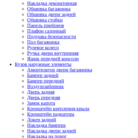
Накладка декоративная
Обшивка багажника
Обшивка двери задней
Обшивка стойки
Панель приборов
Плафон салонный
Подушка безопасности
Пол багажника
Рулевое колесо
Ручка двери внутренняя
Ящик передней консоли
Кузов наружные элементы
Амортизатор двери багажника
Бампер задний
Бампер передний
Воздухозаборник
Дверь задняя
Дверь передняя
Замок капота
Кронштейн крепления крыла
Кронштейн радиатора
Локер задний
Накладка бампера
Накладка двери задней
Накладка на порог