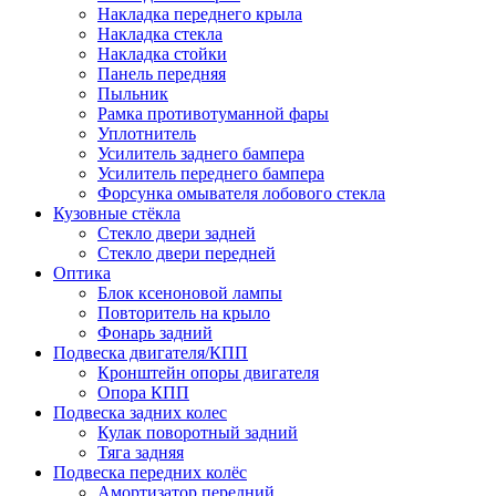
Накладка переднего крыла
Накладка стекла
Накладка стойки
Панель передняя
Пыльник
Рамка противотуманной фары
Уплотнитель
Усилитель заднего бампера
Усилитель переднего бампера
Форсунка омывателя лобового стекла
Кузовные стёкла
Стекло двери задней
Стекло двери передней
Оптика
Блок ксеноновой лампы
Повторитель на крыло
Фонарь задний
Подвеска двигателя/КПП
Кронштейн опоры двигателя
Опора КПП
Подвеска задних колес
Кулак поворотный задний
Тяга задняя
Подвеска передних колёс
Амортизатор передний