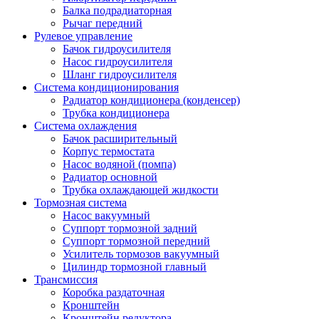
Балка подрадиаторная
Рычаг передний
Рулевое управление
Бачок гидроусилителя
Насос гидроусилителя
Шланг гидроусилителя
Система кондиционирования
Радиатор кондиционера (конденсер)
Трубка кондиционера
Система охлаждения
Бачок расширительный
Корпус термостата
Насос водяной (помпа)
Радиатор основной
Трубка охлаждающей жидкости
Тормозная система
Насос вакуумный
Суппорт тормозной задний
Суппорт тормозной передний
Усилитель тормозов вакуумный
Цилиндр тормозной главный
Трансмиссия
Коробка раздаточная
Кронштейн
Кронштейн редуктора