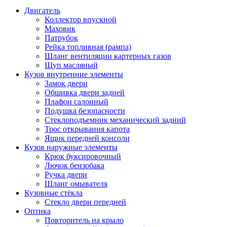
Двигатель
Коллектор впускной
Маховик
Патрубок
Рейка топливная (рампа)
Шланг вентиляции картерных газов
Щуп масляный
Кузов внутренние элементы
Замок двери
Обшивка двери задней
Плафон салонный
Подушка безопасности
Стеклоподъемник механический задний
Трос открывания капота
Ящик передней консоли
Кузов наружные элементы
Крюк буксировочный
Лючок бензобака
Ручка двери
Шланг омывателя
Кузовные стёкла
Стекло двери передней
Оптика
Повторитель на крыло