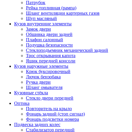
Патрубок
Рейка топливная (рампа)
Шланг вентиляции картерных газов
Щуп масляный
Кузов внутренние элементы
Замок двери
Обшивка двери задней
Плафон салонный
Подушка безопасности
Стеклоподъемник механический задний
Трос открывания капота
Ящик передней консоли
Кузов наружные элементы
Крюк буксировочный
Лючок бензобака
Ручка двери
Шланг омывателя
Кузовные стёкла
Стекло двери передней
Оптика
Повторитель на крыло
Фонарь задний (стоп сигнал)
Фонарь подсветки номера
Подвеска задних колес
Стабилизатор передний