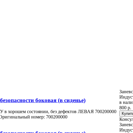
Заневс
Индус
езопасности боковая (в сиденье)
в нал
800 р.
У в хорошем состоянии, без дефектов ЛЕВАЯ 700200000
Оригинальный номер: 700200000
Консу
Заневс
Индус