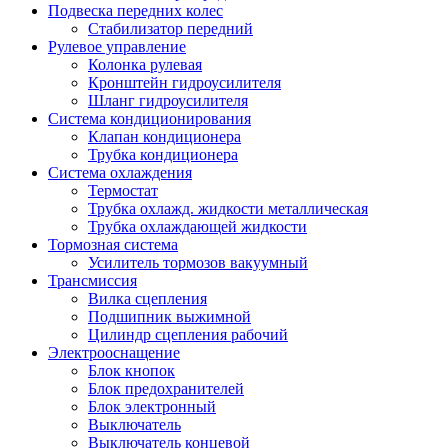
Подвеска передних колес
Стабилизатор передний
Рулевое управление
Колонка рулевая
Кронштейн гидроусилителя
Шланг гидроусилителя
Система кондиционирования
Клапан кондиционера
Трубка кондиционера
Система охлаждения
Термостат
Трубка охлажд. жидкости металлическая
Трубка охлаждающей жидкости
Тормозная система
Усилитель тормозов вакуумный
Трансмиссия
Вилка сцепления
Подшипник выжимной
Цилиндр сцепления рабочий
Электрооснащение
Блок кнопок
Блок предохранителей
Блок электронный
Выключатель
Выключатель концевой