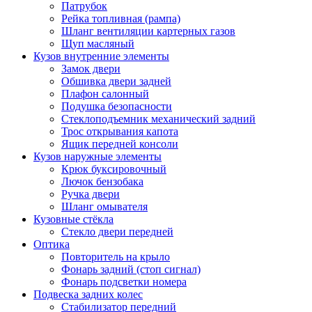
Патрубок
Рейка топливная (рампа)
Шланг вентиляции картерных газов
Щуп масляный
Кузов внутренние элементы
Замок двери
Обшивка двери задней
Плафон салонный
Подушка безопасности
Стеклоподъемник механический задний
Трос открывания капота
Ящик передней консоли
Кузов наружные элементы
Крюк буксировочный
Лючок бензобака
Ручка двери
Шланг омывателя
Кузовные стёкла
Стекло двери передней
Оптика
Повторитель на крыло
Фонарь задний (стоп сигнал)
Фонарь подсветки номера
Подвеска задних колес
Стабилизатор передний