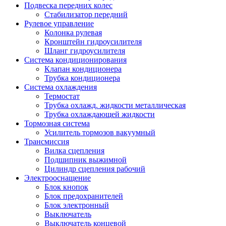
Подвеска передних колес
Стабилизатор передний
Рулевое управление
Колонка рулевая
Кронштейн гидроусилителя
Шланг гидроусилителя
Система кондиционирования
Клапан кондиционера
Трубка кондиционера
Система охлаждения
Термостат
Трубка охлажд. жидкости металлическая
Трубка охлаждающей жидкости
Тормозная система
Усилитель тормозов вакуумный
Трансмиссия
Вилка сцепления
Подшипник выжимной
Цилиндр сцепления рабочий
Электрооснащение
Блок кнопок
Блок предохранителей
Блок электронный
Выключатель
Выключатель концевой