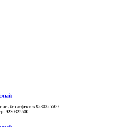
белый
нии, без дефектов 9230325500
р: 9230325500