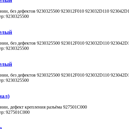
белый
янии, без дефектов 9230325500 923012F010 923032D110 923042D
р: 9230325500
белый
янии, без дефектов 9230325500 923012F010 923032D110 923042
р: 9230325500
белый
янии, без дефектов 9230325500 923012F010 923032D110 923042
р: 9230325500
нал)
нии, дефект крепления разъёма 927501C000
р: 927501C000
а