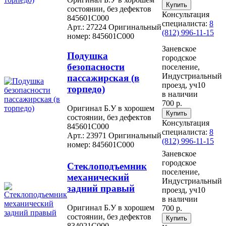
состоянии, без дефектов
Консультация
845601C000
специалиста:
8
Арт.: 27224
Оригинальный
(812) 996-11-15
номер: 845601C000
Заневское
Подушка
городское
безопасности
поселение,
Индустриальный
пассажирская (в
проезд, уч10
торпедо)
в наличии
700 р.
Оригинал Б.У в хорошем
состоянии, без дефектов
Консультация
845601C000
специалиста:
8
Арт.: 23971
Оригинальный
(812) 996-11-15
номер: 845601C000
Заневское
городское
Стеклоподъемник
поселение,
механический
Индустриальный
задний правый
проезд, уч10
в наличии
Оригинал Б.У в хорошем
700 р.
состоянии, без дефектов
834021C000