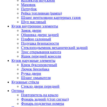
Коллектор впускной
Маховик
Патрубок
Рейка топливная (рампа)
Шланг вентиляции картерных газов
Щуп масляный
Кузов внутренние элементы
Замок двери
Обшивка двери задней
Плафон салонный
Подушка безопасности
Стеклоподъемник механический задний
Трос открывания капота
Ящик передней консоли
Кузов наружные элементы
Крюк буксировочный
Лючок бензобака
Ручка двери
Шланг омывателя
Кузовные стёкла
Стекло двери передней
Оптика
Повторитель на крыло
Фонарь задний (стоп сигнал)
Фонарь подсветки номера