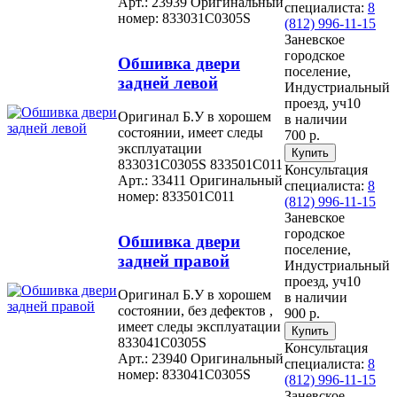
Арт.: 23939
Оригинальный
специалиста:
8
номер: 833031C0305S
(812) 996-11-15
Заневское
городское
Обшивка двери
поселение,
задней левой
Индустриальный
проезд, уч10
Оригинал Б.У в хорошем
в наличии
состоянии, имеет следы
700 р.
эксплуатации
833031C0305S 833501C011
Консультация
Арт.: 33411
Оригинальный
специалиста:
8
номер: 833501C011
(812) 996-11-15
Заневское
городское
Обшивка двери
поселение,
задней правой
Индустриальный
проезд, уч10
Оригинал Б.У в хорошем
в наличии
состоянии, без дефектов ,
900 р.
имеет следы эксплуатации
833041C0305S
Консультация
Арт.: 23940
Оригинальный
специалиста:
8
номер: 833041C0305S
(812) 996-11-15
Заневское