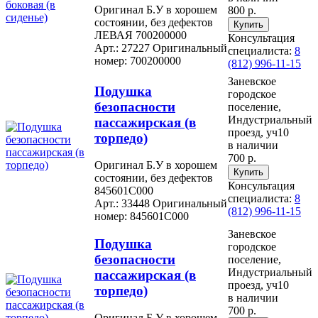
Оригинал Б.У в хорошем
800 р.
состоянии, без дефектов
ЛЕВАЯ 700200000
Консультация
Арт.: 27227
Оригинальный
специалиста:
8
номер: 700200000
(812) 996-11-15
Заневское
Подушка
городское
безопасности
поселение,
Индустриальный
пассажирская (в
проезд, уч10
торпедо)
в наличии
700 р.
Оригинал Б.У в хорошем
состоянии, без дефектов
Консультация
845601C000
специалиста:
8
Арт.: 33448
Оригинальный
(812) 996-11-15
номер: 845601C000
Заневское
Подушка
городское
безопасности
поселение,
Индустриальный
пассажирская (в
проезд, уч10
торпедо)
в наличии
700 р.
Оригинал Б.У в хорошем