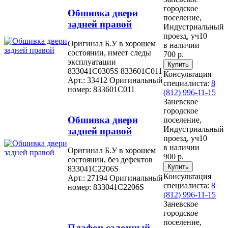
городское
Обшивка двери
поселение,
задней правой
Индустриальный
проезд, уч10
Оригинал Б.У в хорошем
в наличии
состоянии, имеет следы
700 р.
эксплуатации
833041C0305S 833601C011
Консультация
Арт.: 33412
Оригинальный
специалиста:
8
номер: 833601C011
(812) 996-11-15
Заневское
городское
Обшивка двери
поселение,
Индустриальный
задней правой
проезд, уч10
в наличии
Оригинал Б.У в хорошем
900 р.
состоянии, без дефектов
833041C2206S
Консультация
Арт.: 27194
Оригинальный
специалиста:
8
номер: 833041C2206S
(812) 996-11-15
Заневское
городское
поселение,
Плафон салонный