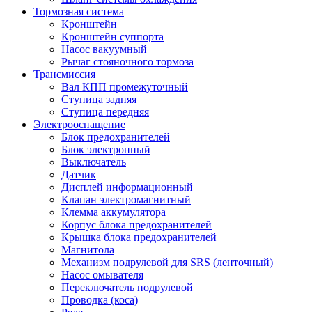
Тормозная система
Кронштейн
Кронштейн суппорта
Насос вакуумный
Рычаг стояночного тормоза
Трансмиссия
Вал КПП промежуточный
Ступица задняя
Ступица передняя
Электрооснащение
Блок предохранителей
Блок электронный
Выключатель
Датчик
Дисплей информационный
Клапан электромагнитный
Клемма аккумулятора
Корпус блока предохранителей
Крышка блока предохранителей
Магнитола
Механизм подрулевой для SRS (ленточный)
Насос омывателя
Переключатель подрулевой
Проводка (коса)