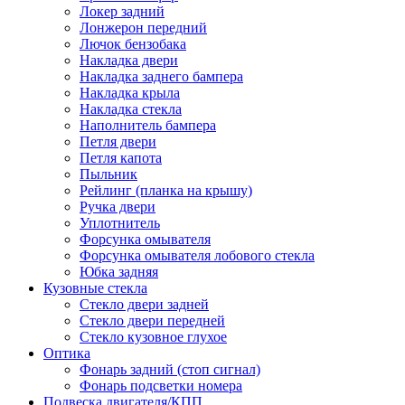
Локер задний
Лонжерон передний
Лючок бензобака
Накладка двери
Накладка заднего бампера
Накладка крыла
Накладка стекла
Наполнитель бампера
Петля двери
Петля капота
Пыльник
Рейлинг (планка на крышу)
Ручка двери
Уплотнитель
Форсунка омывателя
Форсунка омывателя лобового стекла
Юбка задняя
Кузовные стекла
Стекло двери задней
Стекло двери передней
Стекло кузовное глухое
Оптика
Фонарь задний (стоп сигнал)
Фонарь подсветки номера
Подвеска двигателя/КПП