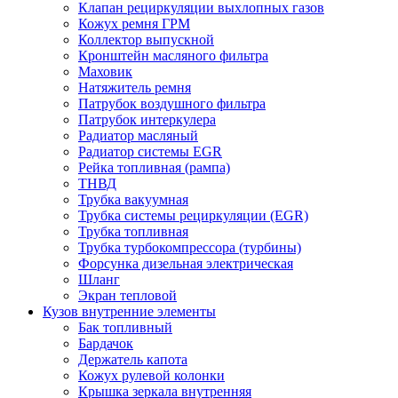
Клапан рециркуляции выхлопных газов
Кожух ремня ГРМ
Коллектор выпускной
Кронштейн масляного фильтра
Маховик
Натяжитель ремня
Патрубок воздушного фильтра
Патрубок интеркулера
Радиатор масляный
Радиатор системы EGR
Рейка топливная (рампа)
ТНВД
Трубка вакуумная
Трубка системы рециркуляции (EGR)
Трубка топливная
Трубка турбокомпрессора (турбины)
Форсунка дизельная электрическая
Шланг
Экран тепловой
Кузов внутренние элементы
Бак топливный
Бардачок
Держатель капота
Кожух рулевой колонки
Крышка зеркала внутренняя