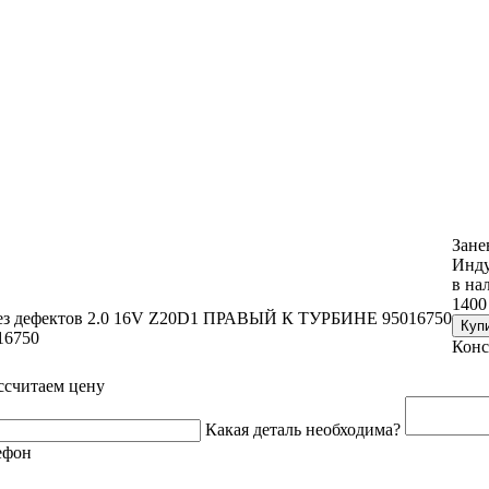
Зане
Инду
в на
1400
 без дефектов 2.0 16V Z20D1 ПРАВЫЙ К ТУРБИНЕ 95016750
16750
Конс
ссчитаем цену
Какая деталь необходима?
ефон