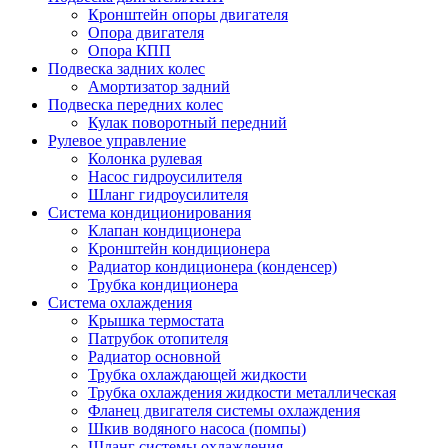
Кронштейн опоры двигателя
Опора двигателя
Опора КПП
Подвеска задних колес
Амортизатор задний
Подвеска передних колес
Кулак поворотный передний
Рулевое управление
Колонка рулевая
Насос гидроусилителя
Шланг гидроусилителя
Система кондиционирования
Клапан кондиционера
Кронштейн кондиционера
Радиатор кондиционера (конденсер)
Трубка кондиционера
Система охлаждения
Крышка термостата
Патрубок отопителя
Радиатор основной
Трубка охлаждающей жидкости
Трубка охлаждения жидкости металлическая
Фланец двигателя системы охлаждения
Шкив водяного насоса (помпы)
Шланг системы охлаждения