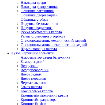
Накладка двери
Накладка декоративная
Обшивка багажника
Обшивка двери задней
Обшивка стойки
Подушка безопасности
Подушка радиатора
Ручка открывания капота
Рычаг стояночного тормоза
Стеклоподъемник механический задний
Стеклоподъемник электрический задний
Шумоизоляция капота
Кузов наружные элементы
Амортизатор двери багажника
Бампер задний
Воздуховод
Воздухозаборник
Дверь задняя
Дверь передняя
Держатель капота
Замок капота
Кожух замка капота
Кронштейн крепления крыла
Кронштейн радиатора
Кронштейн фар