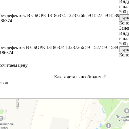
Инду
в на
500 р
 без дефектов, В СБОРЕ 13186374 13237266 5911527 5911539
186374
Конс
Зане
Инду
в на
500 р
 без дефектов В СБОРЕ 13186374 13237266 5911527 5911539
186374
Конс
ссчитаем цену
Какая деталь необходима?
ефон