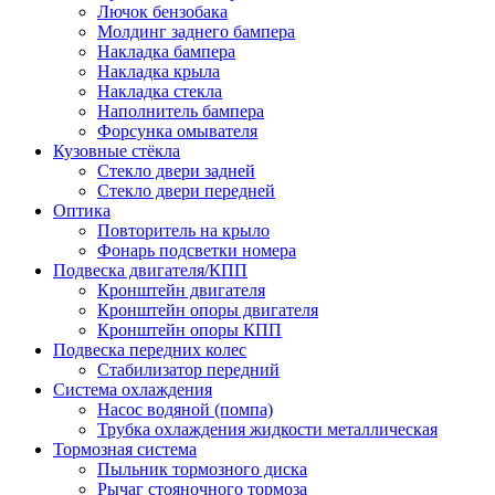
Лючок бензобака
Молдинг заднего бампера
Накладка бампера
Накладка крыла
Накладка стекла
Наполнитель бампера
Форсунка омывателя
Кузовные стёкла
Стекло двери задней
Стекло двери передней
Оптика
Повторитель на крыло
Фонарь подсветки номера
Подвеска двигателя/КПП
Кронштейн двигателя
Кронштейн опоры двигателя
Кронштейн опоры КПП
Подвеска передних колес
Стабилизатор передний
Система охлаждения
Насос водяной (помпа)
Трубка охлаждения жидкости металлическая
Тормозная система
Пыльник тормозного диска
Рычаг стояночного тормоза