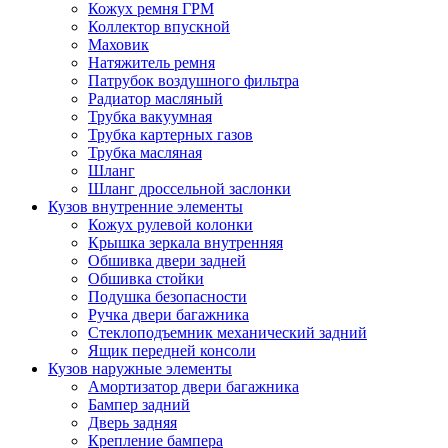
Кожух ремня ГРМ
Коллектор впускной
Маховик
Натяжитель ремня
Патрубок воздушного фильтра
Радиатор масляный
Трубка вакуумная
Трубка картерных газов
Трубка масляная
Шланг
Шланг дроссельной заслонки
Кузов внутренние элементы
Кожух рулевой колонки
Крышка зеркала внутренняя
Обшивка двери задней
Обшивка стойки
Подушка безопасности
Ручка двери багажника
Стеклоподъемник механический задний
Ящик передней консоли
Кузов наружные элементы
Амортизатор двери багажника
Бампер задний
Дверь задняя
Крепление бампера