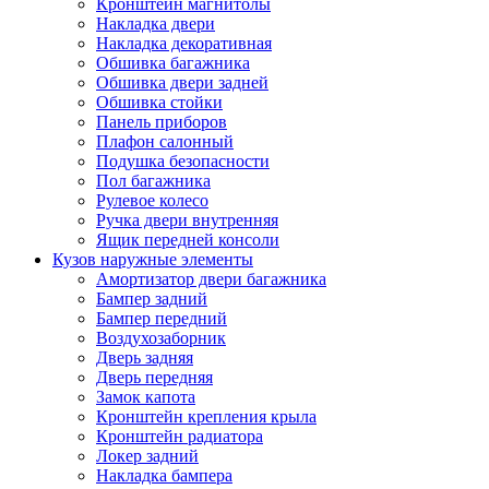
Кронштейн магнитолы
Накладка двери
Накладка декоративная
Обшивка багажника
Обшивка двери задней
Обшивка стойки
Панель приборов
Плафон салонный
Подушка безопасности
Пол багажника
Рулевое колесо
Ручка двери внутренняя
Ящик передней консоли
Кузов наружные элементы
Амортизатор двери багажника
Бампер задний
Бампер передний
Воздухозаборник
Дверь задняя
Дверь передняя
Замок капота
Кронштейн крепления крыла
Кронштейн радиатора
Локер задний
Накладка бампера