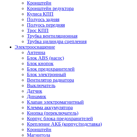
Кронштейн
Кронштейн редуктора
Кулиса КПП
Полуось задняя
Полуось передняя
Трос КПП
Трубка вентиляционная
Трубка цилиндра сцепления
Электрооснащение
Антенна
Блок ABS (насос)
Блок кнопок
Блок предохранителей
Блок электронный
Вентилятор радиатора
Выключатель
Датчик
Динамик
Клапан электромагнитный
Клемма аккумулятора
Кнопка (переключатель)
Корпус блока предохранителей
Крепление АКБ (корпус/подставка)
Кронштейн
Магнитола