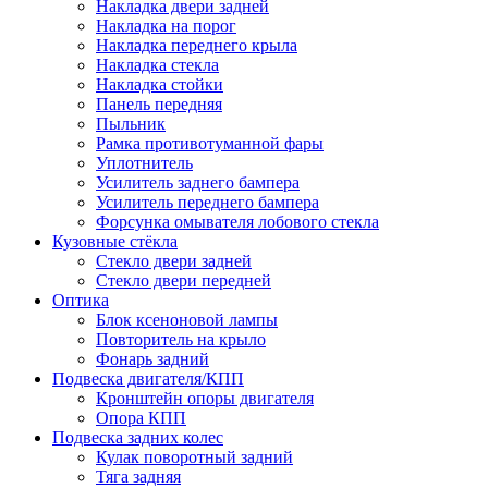
Накладка двери задней
Накладка на порог
Накладка переднего крыла
Накладка стекла
Накладка стойки
Панель передняя
Пыльник
Рамка противотуманной фары
Уплотнитель
Усилитель заднего бампера
Усилитель переднего бампера
Форсунка омывателя лобового стекла
Кузовные стёкла
Стекло двери задней
Стекло двери передней
Оптика
Блок ксеноновой лампы
Повторитель на крыло
Фонарь задний
Подвеска двигателя/КПП
Кронштейн опоры двигателя
Опора КПП
Подвеска задних колес
Кулак поворотный задний
Тяга задняя