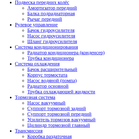
Подвеска передних колёс
Амортизатор передний
Балка подрадиаторная
Рычаг передний
Рулевое управление
Бачок гидроусилителя
Насос гидроусилителя
Шланг гидроусилителя
Система кондиционирования
Радиатор кондиционера (конденсер)
Трубка кондиционера
Система охлаждения
Бачок расширительный
Корпус термостата
Насос водяной (помпа)
Радиатор основной
Трубка охлаждающей жидкости
Тормозная система
Насос вакуумный
Суппорт тормозной задний
Суппорт тормозной передний
Усилитель тормозов вакуумный
Цилиндр тормозной главный
Трансмиссия
Коробка раздаточная