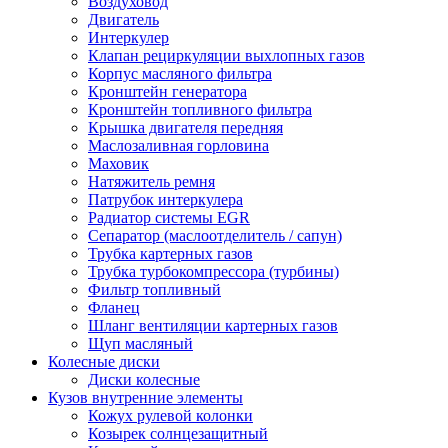
Воздуховод
Двигатель
Интеркулер
Клапан рециркуляции выхлопных газов
Корпус масляного фильтра
Кронштейн генератора
Кронштейн топливного фильтра
Крышка двигателя передняя
Маслозаливная горловина
Маховик
Натяжитель ремня
Патрубок интеркулера
Радиатор системы EGR
Сепаратор (маслоотделитель / сапун)
Трубка картерных газов
Трубка турбокомпрессора (турбины)
Фильтр топливный
Фланец
Шланг вентиляции картерных газов
Щуп масляный
Колесные диски
Диски колесные
Кузов внутренние элементы
Кожух рулевой колонки
Козырек солнцезащитный