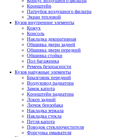
Корпус воздушного фильтра
Кронштейн
Патрубок воздушного фильтра
Экран тепловой
Кузов внутренние элементы
Кожух
Консоль
Накладка декоративная
Обшивка двери задней
Обшивка двери передней
Обшивка стойки
Пол багажника
Ремень безопасности
Кузов наружные элементы
Брызговик передний
Воздуховод радиатора
Замок капота
Кронштейн радиатора
Локер задний
Лючок бензобака
Накладка зеркала
Накладка стекла
Петля капота
Поводок стеклоочистителя
Форсунка омывателя