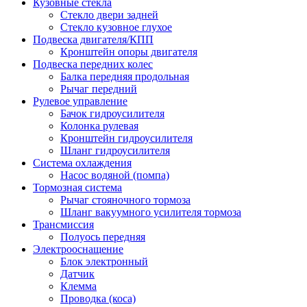
Кузовные стекла
Стекло двери задней
Стекло кузовное глухое
Подвеска двигателя/КПП
Кронштейн опоры двигателя
Подвеска передних колес
Балка передняя продольная
Рычаг передний
Рулевое управление
Бачок гидроусилителя
Колонка рулевая
Кронштейн гидроусилителя
Шланг гидроусилителя
Система охлаждения
Насос водяной (помпа)
Тормозная система
Рычаг стояночного тормоза
Шланг вакуумного усилителя тормоза
Трансмиссия
Полуось передняя
Электрооснащение
Блок электронный
Датчик
Клемма
Проводка (коса)