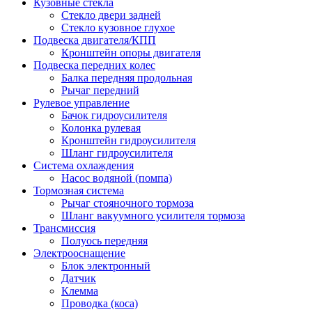
Кузовные стекла
Стекло двери задней
Стекло кузовное глухое
Подвеска двигателя/КПП
Кронштейн опоры двигателя
Подвеска передних колес
Балка передняя продольная
Рычаг передний
Рулевое управление
Бачок гидроусилителя
Колонка рулевая
Кронштейн гидроусилителя
Шланг гидроусилителя
Система охлаждения
Насос водяной (помпа)
Тормозная система
Рычаг стояночного тормоза
Шланг вакуумного усилителя тормоза
Трансмиссия
Полуось передняя
Электрооснащение
Блок электронный
Датчик
Клемма
Проводка (коса)