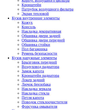
Корпус воздушного фильтра
Кронштейн
Патрубок воздушного фильтра
Экран тепловой
Кузов внутренние элементы
Кожух
Консоль
Накладка декоративная
Обшивка двери задней
Обшивка двери передней
Обшивка стойки
Пол багажника
Ремень безопасности
Кузов наружные элементы
Брызговик передний
Воздуховод радиатора
Замок капота
Кронштейн радиатора
Локер задний
Лючок бензобака
Накладка зеркала
Накладка стекла
Петля капота
Поводок стеклоочистителя
Форсунка омывателя