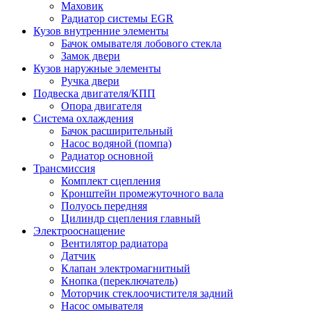
Маховик
Радиатор системы EGR
Кузов внутренние элементы
Бачок омывателя лобового стекла
Замок двери
Кузов наружные элементы
Ручка двери
Подвеска двигателя/КПП
Опора двигателя
Система охлаждения
Бачок расширительный
Насос водяной (помпа)
Радиатор основной
Трансмиссия
Комплект сцепления
Кронштейн промежуточного вала
Полуось передняя
Цилиндр сцепления главный
Электрооснащение
Вентилятор радиатора
Датчик
Клапан электромагнитный
Кнопка (переключатель)
Моторчик стеклоочистителя задний
Насос омывателя