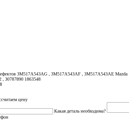
з дефектов 3M517A543AG , 3M517A543AF , 3M517A543AE Mazda 
2 , 30787890 1863548
8
ссчитаем цену
Какая деталь необходима?
ефон