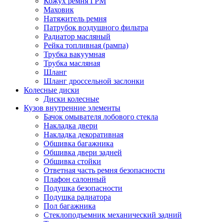
Кожух ремня ГРМ
Маховик
Натяжитель ремня
Патрубок воздушного фильтра
Радиатор масляный
Рейка топливная (рампа)
Трубка вакуумная
Трубка масляная
Шланг
Шланг дроссельной заслонки
Колесные диски
Диски колесные
Кузов внутренние элементы
Бачок омывателя лобового стекла
Накладка двери
Накладка декоративная
Обшивка багажника
Обшивка двери задней
Обшивка стойки
Ответная часть ремня безопасности
Плафон салонный
Подушка безопасности
Подушка радиатора
Пол багажника
Стеклоподъемник механический задний