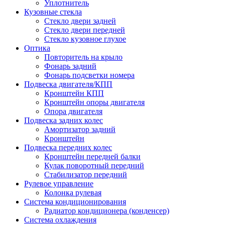
Уплотнитель
Кузовные стекла
Стекло двери задней
Стекло двери передней
Стекло кузовное глухое
Оптика
Повторитель на крыло
Фонарь задний
Фонарь подсветки номера
Подвеска двигателя/КПП
Кронштейн КПП
Кронштейн опоры двигателя
Опора двигателя
Подвеска задних колес
Амортизатор задний
Кронштейн
Подвеска передних колес
Кронштейн передней балки
Кулак поворотный передний
Стабилизатор передний
Рулевое управление
Колонка рулевая
Система кондиционирования
Радиатор кондиционера (конденсер)
Система охлаждения