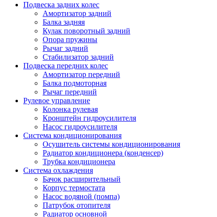
Подвеска задних колес
Амортизатор задний
Балка задняя
Кулак поворотный задний
Опора пружины
Рычаг задний
Стабилизатор задний
Подвеска передних колес
Амортизатор передний
Балка подмоторная
Рычаг передний
Рулевое управление
Колонка рулевая
Кронштейн гидроусилителя
Насос гидроусилителя
Система кондиционирования
Осушитель системы кондиционирования
Радиатор кондиционера (конденсер)
Трубка кондиционера
Система охлаждения
Бачок расширительный
Корпус термостата
Насос водяной (помпа)
Патрубок отопителя
Радиатор основной