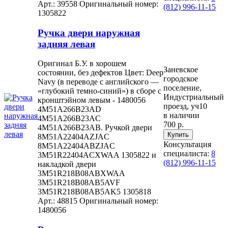
Арт.: 39558
Оригинальный номер:
(812) 996-11-15
1305822
Ручка двери наружная
задняя левая
Оригинал Б.У. в хорошем
Заневское
состоянии, без дефектов Цвет: Deep
городское
Navy (в переводе с английского —
поселение,
«глубокий темно-синий») в сборе с
Индустриальный
кронштэйном левым - 1480056
проезд, уч10
4M51A266B23AD
в наличии
4M51A266B23AC
700 р.
4M51A266B23AB. Ручкой двери
8M51A22404AZJAC
Консультация
8M51A22404ABZJAC
специалиста:
8
3M51R22404ACXWAA 1305822 и
(812) 996-11-15
накладкой двери
3M51R218B08ABXWAA
3M51R218B08AB5AVF
3M51R218B08AB5AK5 1305818
Арт.: 48815
Оригинальный номер:
1480056