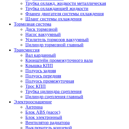
Трубка охлажд. жидкости металлическая
Трубка охлаждающей жидкости
Фланец двигателя системы охлаждения
Шланг системы охлаждения
Тормозная система
Диск тормозной
Насос вакуумный
Усилитель тормозов вакуумный
Цилиндр тормозной главный
Трансмиссия
Вал карданный
Кронштейн промежуточного вала
Крышка КПП
Полуось задняя
Полуось передняя
Полуось промежуточная
Трос КПП
Трубка цилиндра сцепления
Цилиндр сцепления главный
Электрооснащение
Антенна
Блок ABS (насос)
Блок электронный
Вентилятор радиатора
Выключатель концевой