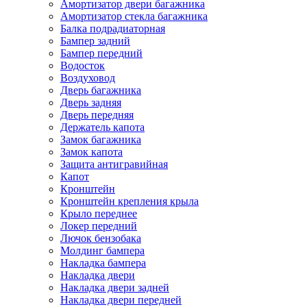
Амортизатор двери багажника
Амортизатор стекла багажника
Балка подрадиаторная
Бампер задний
Бампер передний
Водосток
Воздуховод
Дверь багажника
Дверь задняя
Дверь передняя
Держатель капота
Замок багажника
Замок капота
Защита антигравийная
Капот
Кронштейн
Кронштейн крепления крыла
Крыло переднее
Локер передний
Лючок бензобака
Молдинг бампера
Накладка бампера
Накладка двери
Накладка двери задней
Накладка двери передней