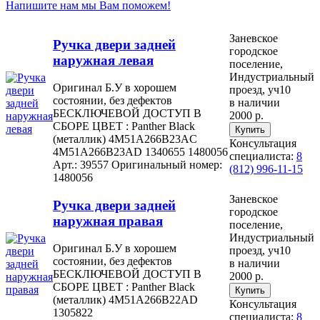
Напишите нам мы Вам поможем!
Заневское
Ручка двери задней
городское
наружная левая
поселение,
Индустриальный
Оригинал Б.У в хорошем
проезд, уч10
состоянии, без дефектов
в наличии
БЕСКЛЮЧЕВОЙ ДОСТУП В
2000 р.
СБОРЕ ЦВЕТ : Panther Black
(металлик) 4M51A266B23AC
Консультация
4M51A266B23AD 1340655 1480056
специалиста:
8
Арт.: 39557
Оригинальный номер:
(812) 996-11-15
1480056
Заневское
Ручка двери задней
городское
наружная правая
поселение,
Индустриальный
Оригинал Б.У в хорошем
проезд, уч10
состоянии, без дефектов
в наличии
БЕСКЛЮЧЕВОЙ ДОСТУП В
2000 р.
СБОРЕ ЦВЕТ : Panther Black
(металлик) 4M51A266B22AD
Консультация
1305822
специалиста:
8