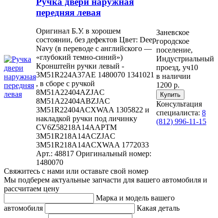
Ручка двери наружная
передняя левая
Оригинал Б.У. в хорошем
Заневское
состоянии, без дефектов Цвет: Deep
городское
Navy (в переводе с английского —
поселение,
«глубокий темно-синий»)
Индустриальный
Кронштейн ручки левый -
проезд, уч10
3M51R224A37AE 1480070 1341021
в наличии
, в сборе с ручкой
1200 р.
8M51A22404AZJAC
8M51A22404ABZJAC
Консультация
3M51R22404ACXWAA 1305822 и
специалиста:
8
накладкой ручки под личинку
(812) 996-11-15
CV6Z58218A14AAPTM
3M51R218A14ACZJAC
3M51R218A14ACXWAA 1772033
Арт.: 48817
Оригинальный номер:
1480070
Свяжитесь с нами или оставьте свой номер
Мы подберем актуальные запчасти для вашего автомобиля и
рассчитаем цену
Марка и модель вашего
автомобиля
Какая деталь