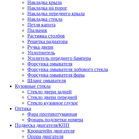
Накладка крыла
Накладка на порог
Накладка переднего крыла
Накладка стекла
Петля капота
Пыльник
Растяжка столбов
Решетка радиатора
Ручка двери
Уплотнитель
Усилитель переднего бампера
Форсунка омывателя
Форсунка омывателя лобового стекла
Форсунка омывателя фары
Шланг омывателя
Кузовные стекла
Стекло двери задней
Стекло двери передней
Стекло кузовное глухое
Оптика
Фара противотуманная
Фонарь подсветки номера
Подвеска двигателя/КПП
Кронштейн двигателя
Опора двигателя