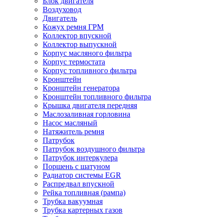
Блок двигателя
Воздуховод
Двигатель
Кожух ремня ГРМ
Коллектор впускной
Коллектор выпускной
Корпус масляного фильтра
Корпус термостата
Корпус топливного фильтра
Кронштейн
Кронштейн генератора
Кронштейн топливного фильтра
Крышка двигателя передняя
Маслозаливная горловина
Насос масляный
Натяжитель ремня
Патрубок
Патрубок воздушного фильтра
Патрубок интеркулера
Поршень с шатуном
Радиатор системы EGR
Распредвал впускной
Рейка топливная (рампа)
Трубка вакуумная
Трубка картерных газов