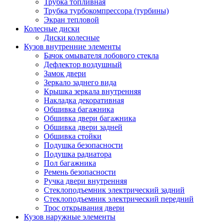
Трубка топливная
Трубка турбокомпрессора (турбины)
Экран тепловой
Колесные диски
Диски колесные
Кузов внутренние элементы
Бачок омывателя лобового стекла
Дефлектор воздушный
Замок двери
Зеркало заднего вида
Крышка зеркала внутренняя
Накладка декоративная
Обшивка багажника
Обшивка двери багажника
Обшивка двери задней
Обшивка стойки
Подушка безопасности
Подушка радиатора
Пол багажника
Ремень безопасности
Ручка двери внутренняя
Стеклоподъемник электрический задний
Стеклоподъемник электрический передний
Трос открывания двери
Кузов наружные элементы