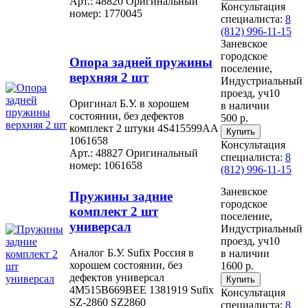
Арт.: 48820
Оригинальный
Консультация
номер: 1770045
специалиста:
8
(812) 996-11-15
Заневское
городское
Опора задней пружины
поселение,
верхняя 2 шт
Индустриальный
проезд, уч10
Оригинал Б.У. в хорошем
в наличии
состоянии, без дефектов
500 р.
комплект 2 штуки 4S415599AA
1061658
Консультация
Арт.: 48827
Оригинальный
специалиста:
8
номер: 1061658
(812) 996-11-15
Заневское
Пружины задние
городское
комплект 2 шт
поселение,
универсал
Индустриальный
проезд, уч10
Аналог Б.У. Sufix Россия в
в наличии
хорошем состоянии, без
1600 р.
дефектов универсал
4M515B669BEE 1381919 Sufix
Консультация
SZ-2860 SZ2860
специалиста:
8