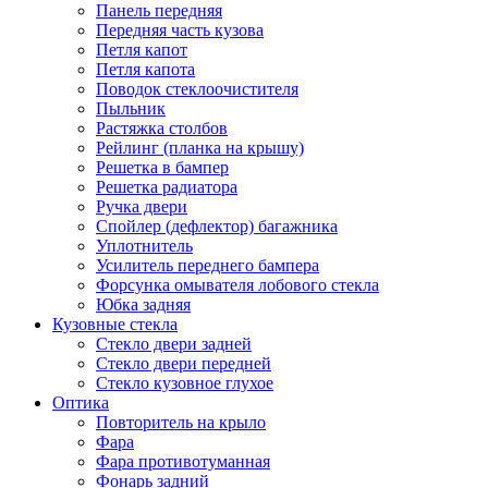
Панель передняя
Передняя часть кузова
Петля капот
Петля капота
Поводок стеклоочистителя
Пыльник
Растяжка столбов
Рейлинг (планка на крышу)
Решетка в бампер
Решетка радиатора
Ручка двери
Спойлер (дефлектор) багажника
Уплотнитель
Усилитель переднего бампера
Форсунка омывателя лобового стекла
Юбка задняя
Кузовные стекла
Стекло двери задней
Стекло двери передней
Стекло кузовное глухое
Оптика
Повторитель на крыло
Фара
Фара противотуманная
Фонарь задний