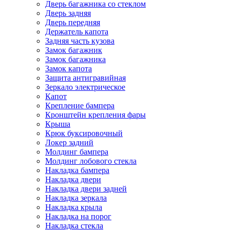
Дверь багажника со стеклом
Дверь задняя
Дверь передняя
Держатель капота
Задняя часть кузова
Замок багажник
Замок багажника
Замок капота
Защита антигравийная
Зеркало электрическое
Капот
Крепление бампера
Кронштейн крепления фары
Крыша
Крюк буксировочный
Локер задний
Молдинг бампера
Молдинг лобового стекла
Накладка бампера
Накладка двери
Накладка двери задней
Накладка зеркала
Накладка крыла
Накладка на порог
Накладка стекла