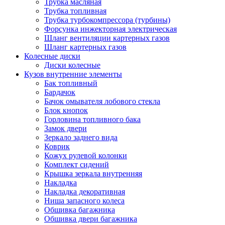
Трубка масляная
Трубка топливная
Трубка турбокомпрессора (турбины)
Форсунка инжекторная электрическая
Шланг вентиляции картерных газов
Шланг картерных газов
Колесные диски
Диски колесные
Кузов внутренние элементы
Бак топливный
Бардачок
Бачок омывателя лобового стекла
Блок кнопок
Горловина топливного бака
Замок двери
Зеркало заднего вида
Коврик
Кожух рулевой колонки
Комплект сидений
Крышка зеркала внутренняя
Накладка
Накладка декоративная
Ниша запасного колеса
Обшивка багажника
Обшивка двери багажника