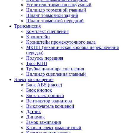
Усилитель тормозов вакуумный
Цилиндр тормозной главный
Шланг тормозной задний
Шланг тормозной передний
Трансмиссия
Комплект сцепления
Кронштейн
Кронштейн промежуточного вала
МКПП (механическая коробка переключения
передач)
Полуось передняя
Трос КПП
Трубка цилиндра сцепления
Цилиндр сцепления главный
Электрооснащение
Блок ABS (насос)
Блок кнопок
Блок электронный
Вентилятор радиатора
Выключатель концевой
Датчик
Динамик
Замок зажигания
Клапан электромагнитный
Клемма аккумулятора