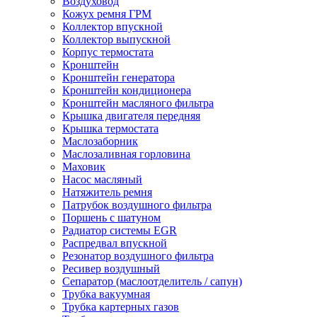
Воздуховод
Кожух ремня ГРМ
Коллектор впускной
Коллектор выпускной
Корпус термостата
Кронштейн
Кронштейн генератора
Кронштейн кондиционера
Кронштейн масляного фильтра
Крышка двигателя передняя
Крышка термостата
Маслозаборник
Маслозаливная горловина
Маховик
Насос масляный
Натяжитель ремня
Патрубок воздушного фильтра
Поршень с шатуном
Радиатор системы EGR
Распредвал впускной
Резонатор воздушного фильтра
Ресивер воздушный
Сепаратор (маслоотделитель / сапун)
Трубка вакуумная
Трубка картерных газов