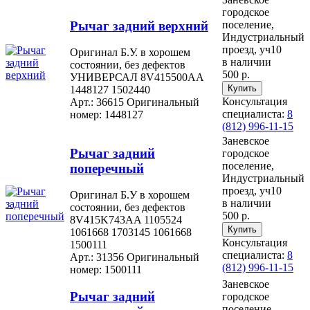
городское
Рычаг задний верхний
поселение,
Индустриальный
проезд, уч10
Оригинал Б.У. в хорошем
в наличии
состоянии, без дефектов
500 р.
УНИВЕРСАЛ 8V415500AA
1448127 1502440
Консультация
Арт.: 36615
Оригинальный
специалиста:
8
номер: 1448127
(812) 996-11-15
Заневское
Рычаг задний
городское
поселение,
поперечный
Индустриальный
проезд, уч10
Оригинал Б.У в хорошем
в наличии
состоянии, без дефектов
500 р.
8V415K743AA 1105524
1061668 1703145 1061668
Консультация
1500111
специалиста:
8
Арт.: 31356
Оригинальный
(812) 996-11-15
номер: 1500111
Заневское
Рычаг задний
городское
поселение,