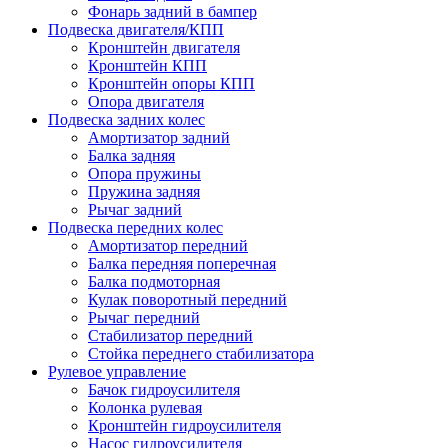
Фонарь задний в бампер
Подвеска двигателя/КПП
Кронштейн двигателя
Кронштейн КПП
Кронштейн опоры КПП
Опора двигателя
Подвеска задних колес
Амортизатор задний
Балка задняя
Опора пружины
Пружина задняя
Рычаг задний
Подвеска передних колес
Амортизатор передний
Балка передняя поперечная
Балка подмоторная
Кулак поворотный передний
Рычаг передний
Стабилизатор передний
Стойка переднего стабилизатора
Рулевое управление
Бачок гидроусилителя
Колонка рулевая
Кронштейн гидроусилителя
Насос гидроусилителя