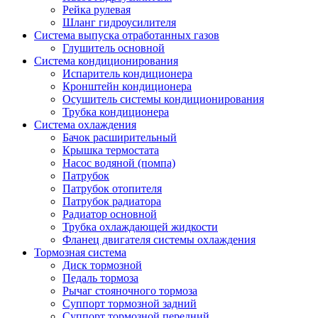
Рейка рулевая
Шланг гидроусилителя
Система выпуска отработанных газов
Глушитель основной
Система кондиционирования
Испаритель кондиционера
Кронштейн кондиционера
Осушитель системы кондиционирования
Трубка кондиционера
Система охлаждения
Бачок расширительный
Крышка термостата
Насос водяной (помпа)
Патрубок
Патрубок отопителя
Патрубок радиатора
Радиатор основной
Трубка охлаждающей жидкости
Фланец двигателя системы охлаждения
Тормозная система
Диск тормозной
Педаль тормоза
Рычаг стояночного тормоза
Суппорт тормозной задний
Суппорт тормозной передний