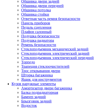
Обшивка двери задней
Обшивка двери передней
Обшивка потолка
Обшивка стойки
Ответная часть ремня безопасности
Панель приборов
Педаль сцепления
Плафон салонный
Подушка безопасности
Подушка радиатора
Ремень безопасности
Стеклоподъемник механический задний
Стеклоподъемник электрический задний
Стеклоподъемник электрический передний
Торпедо
Трапеция стеклоочистителей
Трос открывания двери
Шторка багажника
Ящик для инструментов
Кузов наружные элементы
Амортизатор двери багажника
Балка подрадиаторная
Бампер задний
Брызговик задний
Водосток