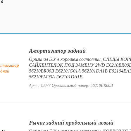
Амортизатор задний
Оригинал Б.У в хорошем состоянии, СЛЕДЫ КО
САЙЛЕНТБЛОК ПОД ЗАМЕНУ 2WD E6210BR00
56210BR00B E6210JG01A 562101DA1B E62104EA
56210BM90A E62101DA1B
Арт.: 48077
Оригинальный номер: 56210BR00B
Рычаг задний продольный левый