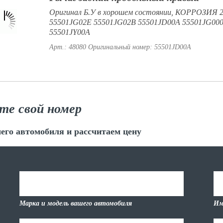
Оригинал Б.У в хорошем состоянии, КОРРОЗИЯ
55501JG02E 55501JG02B 55501JD00A 55501JG00
55501JY00A
Арт.: 48080
Оригинальный номер: 55501JD00A
те свой номер
его автомобиля и рассчитаем цену
Марка и модель вашего автомобиля
Им