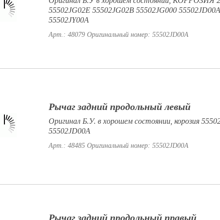
Оригинал Б.У в хорошем состоянии, КОРРОЗИЯ
55502JG02E 55502JG02B 55502JG000 55502JD00
55502JY00A
Арт.: 48079
Оригинальный номер: 55502JD00A
Рычаг задний продольный левый
Оригинал Б.У. в хорошем состоянии, корозия 555
55502JD00A
Арт.: 48485
Оригинальный номер: 55502JD00A
Рычаг задний продольный правый