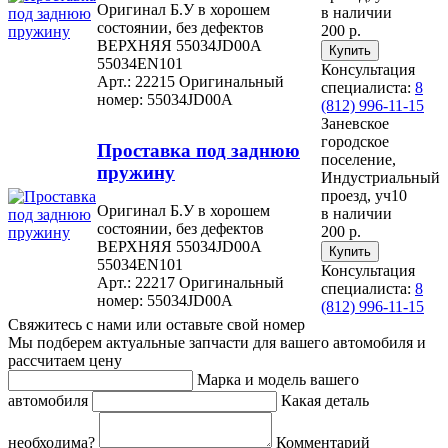
Оригинал Б.У в хорошем
в наличии
состоянии, без дефектов
200 р.
ВЕРХНЯЯ 55034JD00A
55034EN101
Консультация
Арт.: 22215
Оригинальный
специалиста:
8
номер: 55034JD00A
(812) 996-11-15
Заневское
городское
Проставка под заднюю
поселение,
пружину
Индустриальный
проезд, уч10
Оригинал Б.У в хорошем
в наличии
состоянии, без дефектов
200 р.
ВЕРХНЯЯ 55034JD00A
55034EN101
Консультация
Арт.: 22217
Оригинальный
специалиста:
8
номер: 55034JD00A
(812) 996-11-15
Свяжитесь с нами или оставьте свой номер
Мы подберем актуальные запчасти для вашего автомобиля и
рассчитаем цену
Марка и модель вашего
автомобиля
Какая деталь
необходима?
Комментарий