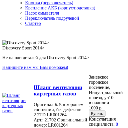
Кнопка (переключатель)
Крепление АКБ (корпус/подставка)
Насос омывателя
Переключатель подрулевой
Стартер
Discovery Sport 2014>
Не нашли деталей для Discovery Sport 2014>
Напишите нам мы Вам поможем!
Заневское
городское
Шланг вентиляции
поселение,
Индустриальный
картерных газов
проезд, уч10
в наличии
Оригинал Б.У. в хорошем
1000 р.
состоянии, без дефектов
2.2TD LR001264
Консультация
Арт.: 21702
Оригинальный
специалиста:
8
номер: LR001264