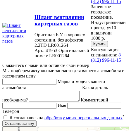
(812) 996-11-15
Заневское
городское
Шланг вентиляции
поселение,
Индустриальный
картерных газов
проезд, уч10
в наличии
Оригинал Б.У. в хорошем
1000 р.
состоянии, без дефектов
2.2TD LR001264
Консультация
Арт.: 41953
Оригинальный
специалиста:
8
номер: LR001264
(812) 996-11-15
Свяжитесь с нами или оставьте свой номер
Мы подберем актуальные запчасти для вашего автомобиля и
рассчитаем цену
Марка и модель вашего
автомобиля
Какая деталь
необходима?
Комментарий
Имя
Телефон
*
Я соглашаюсь на
обработку моих персональных данных
Яндекс.Карты