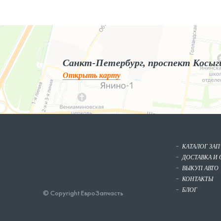
Яндекс.Карты
Яндекс.Карты — поиск мест и адресов, городской транспорт
Санкт-Петербург, проспект Косыг
Открыть карту
КАТАЛОГ ЗА
ДОСТАВКА И 
ВЫКУП АВТО
КОНТАКТЫ
БЛОГ
© Copyright ЕвроЗапчасть