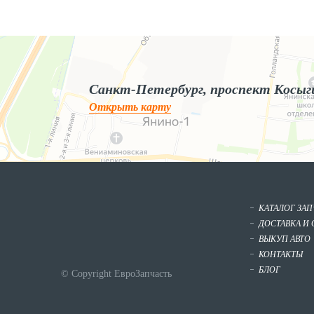
Яндекс.Карты
Яндекс.Карты — поиск мест и адресов, городской транспорт
Санкт-Петербург, проспект Косыг
Открыть карту
КАТАЛОГ ЗА
ДОСТАВКА И 
ВЫКУП АВТО
КОНТАКТЫ
БЛОГ
© Copyright ЕвроЗапчасть