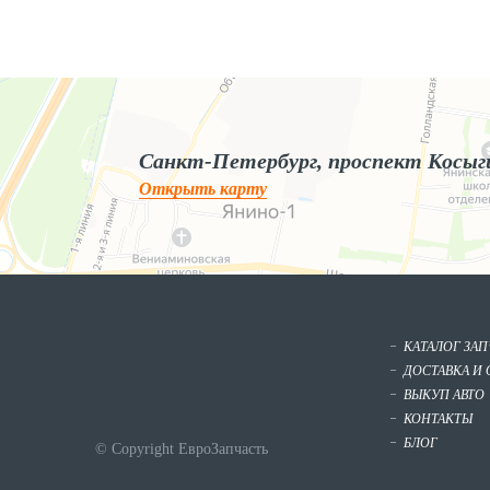
Яндекс.Карты
Яндекс.Карты — поиск мест и адресов, городской транспорт
Санкт-Петербург, проспект Косыг
Открыть карту
КАТАЛОГ ЗА
ДОСТАВКА И 
ВЫКУП АВТО
КОНТАКТЫ
БЛОГ
© Copyright ЕвроЗапчасть