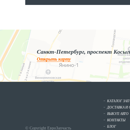
Яндекс.Карты
Яндекс.Карты — поиск мест и адресов, городской транспорт
Санкт-Петербург, проспект Косыг
Открыть карту
КАТАЛОГ ЗА
ДОСТАВКА И 
ВЫКУП АВТО
КОНТАКТЫ
БЛОГ
© Copyright ЕвроЗапчасть