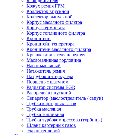
Блок двигателя
Кожух ремня ГРМ
Коллектор впускной
Коллектор выпускной
Корпус масляного фильтра
Корпус термостата
Корпус топливного фильтра
Кронштейн
Кронштейн генератора
Кронштейн масляного фильтра
Крышка двигателя передняя
Маслозаливная горловина
Насос масляный
Натяжитель ремня
Патрубок интеркулера
Поршень с шатуном
Радиатор системы EGR
Распредвал впускной
Сепаратор (маслоотделитель / сапун)
Трубка картерных газов
Трубка масляная
Трубка топливная
Трубка турбокомпрессора (турбины)
Шланг картерных газов
Экран тепловой