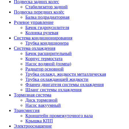
Подвеска задних колес
Стабилизатор задний
Подвеска передних колёс
Балка подрадиаторная
Рулевое управление
Бачок гидроусилителя
Колонка рулевая
Система кондиционирования
Трубка кондиционера
Система охлаждения
Бачок расширительный
Корпус термостата
Насос водяной (помпа)
Радиатор основной
Трубка охлажд. жидкости металлическая
Трубка охлаждающей жидкости
Фланец двигателя системы охлаждения
Шланг системы охлаждения
Тормозная система
Диск тормозной
Насос вакуумный
Трансмиссия
Кронштейн промежуточного вала
Крышка КПП
Электрооснащение