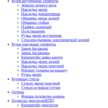
Кузов внутренние элементы
Зеркало заднего вида
Накладка двери
Накладка декоративная
Обшивка двери задней
Обшивка стойки
Плафон салонный
Подстаканник
Ручка двери внутренняя
Стеклоподъемник электрический задний
Кузов наружные элементы
Замок багажник
Замок багажника
Кронштейн замка капота
Накладка двери задней
Накладка двери передней
Рейлинг (планка на крышу)
Ручка двери
Кузовные стекла
Стекло двери передней
Стекло кузовное глухое
Оптика
Фонарь подсветки номера
Подвеска двигателя/КПП
Кронштейн двигателя