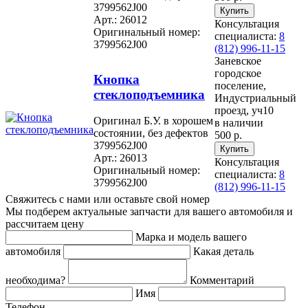
3799562J00
Арт.: 26012
Консультация
Оригинальный номер:
специалиста:
8
3799562J00
(812) 996-11-15
Заневское
городское
Кнопка
поселение,
стеклоподъемника
Индустриальный
проезд, уч10
Оригинал Б.У. в хорошем
в наличии
состоянии, без дефектов
500 р.
3799562J00
Арт.: 26013
Консультация
Оригинальный номер:
специалиста:
8
3799562J00
(812) 996-11-15
Свяжитесь с нами или оставьте свой номер
Мы подберем актуальные запчасти для вашего автомобиля и
рассчитаем цену
Марка и модель вашего
автомобиля
Какая деталь
необходима?
Комментарий
Имя
Телефон