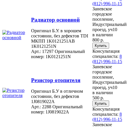
(812) 996-11-15
Заневское
городское
Радиатор основной
поселение,
Индустриальный
проезд, уч10
Оригинал Б.У. в хорошем
в наличии
состоянии, без дефектов TDI
800 р.
МКПП 1K0121251AB
1K0121251N
Консультация
Арт.: 17297
Оригинальный
специалиста:
8
номер: 1K0121251N
(812) 996-11-15
Заневское
городское
поселение,
Резистор отопителя
Индустриальный
проезд, уч10
Оригинал Б.У в отличном
в наличии
состоянии, без дефектов
500 р.
1J0819022A
Арт.: 2288
Оригинальный
Консультация
номер: 1J0819022A
специалиста:
8
(812) 996-11-15
Заневское