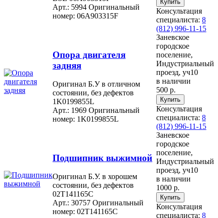
Арт.: 5994
Оригинальный
Консультация
номер: 06A903315F
специалиста:
8
(812) 996-11-15
Заневское
городское
Опора двигателя
поселение,
Индустриальный
задняя
проезд, уч10
в наличии
Оригинал Б.У в отличном
500 р.
состоянии, без дефектов
1K0199855L
Консультация
Арт.: 1969
Оригинальный
специалиста:
8
номер: 1K0199855L
(812) 996-11-15
Заневское
городское
поселение,
Подшипник выжимной
Индустриальный
проезд, уч10
Оригинал Б.У. в хорошем
в наличии
состоянии, без дефектов
1000 р.
02T141165C
Арт.: 30757
Оригинальный
Консультация
номер: 02T141165C
специалиста:
8