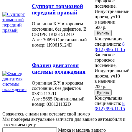
городское
Суппорт тормозной
поселение,
Индустриальный
передний правый
проезд, уч10
в наличии
Оригинал Б.У. в хорошем
500 р.
состоянии, без дефектов, В
СБОРЕ 1K0615124D
Консультация
Арт.: 30696
Оригинальный
специалиста:
8
номер: 1K0615124D
(812) 996-11-15
Заневское
городское
Фланец двигателя
поселение,
Индустриальный
системы охлаждения
проезд, уч10
в наличии
Оригинал Б.У. в хорошем
200 р.
состоянии, без дефектов
038121132D
Консультация
Арт.: 5655
Оригинальный
специалиста:
8
номер: 038121132D
(812) 996-11-15
Свяжитесь с нами или оставьте свой номер
Мы подберем актуальные запчасти для вашего автомобиля и
рассчитаем цену
Марка и модель вашего