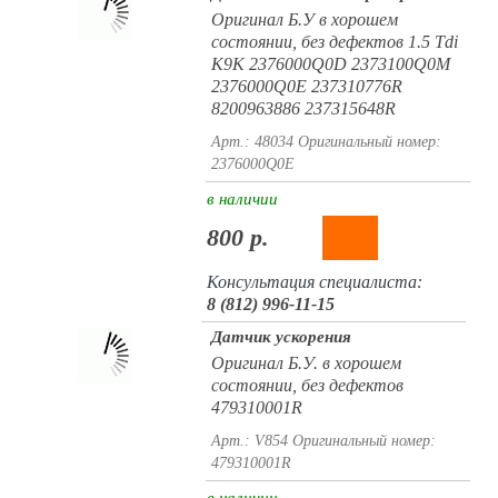
Оригинал Б.У в хорошем
состоянии, без дефектов 1.5 Tdi
K9K 2376000Q0D 2373100Q0M
2376000Q0E 237310776R
8200963886 237315648R
Арт.: 48034
Оригинальный номер:
2376000Q0E
в наличии
800 р.
Консультация специалиста:
8 (812) 996-11-15
Датчик ускорения
Оригинал Б.У. в хорошем
состоянии, без дефектов
479310001R
Арт.: V854
Оригинальный номер:
479310001R