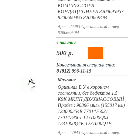
КОМПРЕССОРА
КОНДИЦИОНЕРА 8200695957
8200669495 8200669494
Арт.: 24293
Оригинальный номер:
8200669494
в наличии
500 р.
Консультация специалиста:
8 (812) 996-11-15
Маховик
Оригинал Б.У в хорошем
состоянии, без дефектов 1.5
K9K МКПП ДВУХМАССОВЫЙ ,
Пробег : 96886 миль (155017 км)
123006354R 7701476621
7701479061 1231000Q0J
1231000Q4K 1231000Q1F
Арт.: 47943
Оригинальный номер: