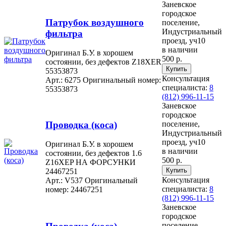
Заневское
городское
Патрубок воздушного
поселение,
Индустриальный
фильтра
проезд, уч10
в наличии
Оригинал Б.У. в хорошем
500 р.
состоянии, без дефектов Z18XER
55353873
Консультация
Арт.: 6275
Оригинальный номер:
специалиста:
8
55353873
(812) 996-11-15
Заневское
городское
Проводка (коса)
поселение,
Индустриальный
проезд, уч10
Оригинал Б.У. в хорошем
в наличии
состоянии, без дефектов 1.6
500 р.
Z16XEP НА ФОРСУНКИ
24467251
Консультация
Арт.: V537
Оригинальный
специалиста:
8
номер: 24467251
(812) 996-11-15
Заневское
городское
поселение,