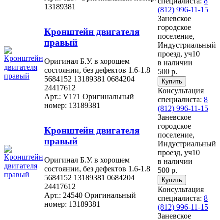
специалиста:
8
13189381
(812) 996-11-15
Заневское
городское
Кронштейн двигателя
поселение,
правый
Индустриальный
проезд, уч10
Оригинал Б.У. в хорошем
в наличии
состоянии, без дефектов 1.6-1.8
500 р.
5684152 13189381 0684204
24417612
Консультация
Арт.: V171
Оригинальный
специалиста:
8
номер: 13189381
(812) 996-11-15
Заневское
городское
Кронштейн двигателя
поселение,
правый
Индустриальный
проезд, уч10
Оригинал Б.У. в хорошем
в наличии
состоянии, без дефектов 1.6-1.8
500 р.
5684152 13189381 0684204
24417612
Консультация
Арт.: 24540
Оригинальный
специалиста:
8
номер: 13189381
(812) 996-11-15
Заневское