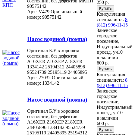
состоянии, без дефектов МКПП
250 р.
90575142
Арт.: V479
Оригинальный
Консультация
номер: 90575142
специалиста:
8
(812) 996-11-15
Заневское
городское
Насос водяной (помпа)
поселение,
Индустриальный
Оригинал Б.У в хорошем
проезд, уч10
состоянии, без дефектов
в наличии
A16XER Z16XEP Z18XER
600 р.
1334142 25194312 24405896
95524739 25195119 24405895
Консультация
Арт.: 27032
Оригинальный
специалиста:
8
номер: 1334142
(812) 996-11-15
Заневское
городское
Насос водяной (помпа)
поселение,
Индустриальный
Оригинал Б.У в хорошем
проезд, уч10
состоянии, без дефектов
в наличии
A16XER Z16XEP Z18XER
600 р.
24405896 1334142 95524739
25195119 24405895 25194312