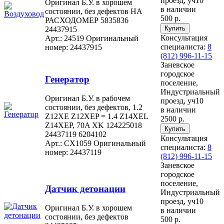
проезд, уч10
Оригинал Б.У. в хорошем
в наличии
состоянии, без дефектов НА
500 р.
РАСХОДОМЕР 5835836
24437915
Консультация
Арт.: 24519
Оригинальный
специалиста:
8
номер: 24437915
(812) 996-11-15
Заневское
городское
Генератор
поселение,
Индустриальный
Оригинал Б.У. в рабочем
проезд, уч10
состоянии, без дефектов, 1.2
в наличии
Z12XE Z12XEP = 1.4 Z14XEL
2500 р.
Z14XEP, 70A XK 124225018
24437119 6204102
Консультация
Арт.: CX1059
Оригинальный
специалиста:
8
номер: 24437119
(812) 996-11-15
Заневское
городское
поселение,
Датчик детонации
Индустриальный
проезд, уч10
Оригинал Б.У. в хорошем
в наличии
состоянии, без дефектов
500 р.