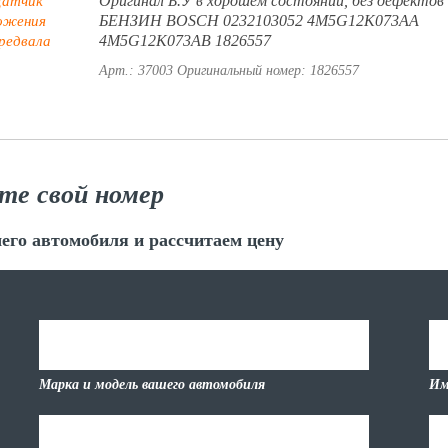
Оригинал Б.У в хорошем состоянии, без дефектов 
БЕНЗИН BOSCH 0232103052 4M5G12K073AA
4M5G12K073AB 1826557
Арт.: 37003
Оригинальный номер: 1826557
те свой номер
его автомобиля и рассчитаем цену
Марка и модель вашего автомобиля
Им