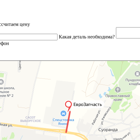
ссчитаем цену
Какая деталь необходима?
ефон