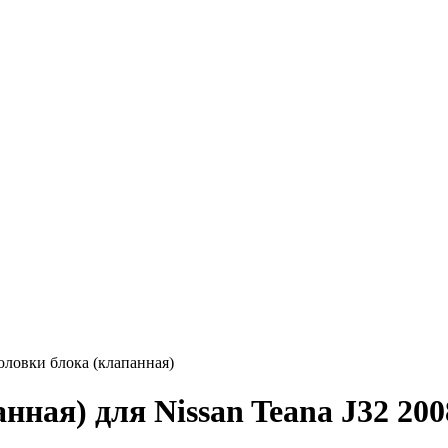
ловки блока (клапанная)
ная) для Nissan Teana J32 200