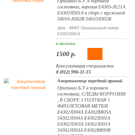
Оригинал Б.У. в хорошем
состоянии, корозия E4303-JE21A
E4303JD01A в сборе с пружиной
54010-JD02B 54010JD02B
Арт.: 48491
Оригинальный номер:
E4303JD01A
в наличии
1500 р.
Консультация специалиста:
8 (812) 996-11-15
Амортизатор передний правый
Оригинал Б.У в хорошем
состоянии, СЛЕДЫ КОРРОЗИИ
, В СБОРЕ 1 ГОЛУБАЯ 1
ФИОЛЕТОВАЯ МЕТКИ
E4302JD04A E4302BR05A
54302JD04A E4302JD01A
E4302JD03A 54302JD01A
54302JD03A E4302BR00B