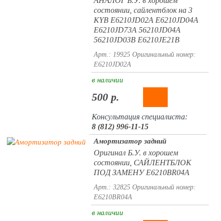
АНАЛОГ Б.У. в хорошем
состоянии, сайлентблок на 3
KYB E6210JD02A E6210JD04A
E6210JD73A 56210JD04A
56210JD03B E6210JE21B
Арт.: 19925
Оригинальный номер:
E6210JD02A
в наличии
500 р.
Консультация специалиста:
8 (812) 996-11-15
Амортизатор задний
Оригинал Б.У. в хорошем
состоянии, САЙЛЕНТБЛОК
ПОД ЗАМЕНУ E6210BR04A
Арт.: 32825
Оригинальный номер:
E6210BR04A
в наличии