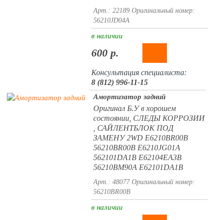
Арт.: 22189
Оригинальный номер:
56210JD04A
в наличии
600 р.
Консультация специалиста:
8 (812) 996-11-15
Амортизатор задний
Оригинал Б.У в хорошем
состоянии, СЛЕДЫ КОРРОЗИИ
, САЙЛЕНТБЛОК ПОД
ЗАМЕНУ 2WD E6210BR00B
56210BR00B E6210JG01A
562101DA1B E62104EA3B
56210BM90A E62101DA1B
Арт.: 48077
Оригинальный номер:
56210BR00B
в наличии