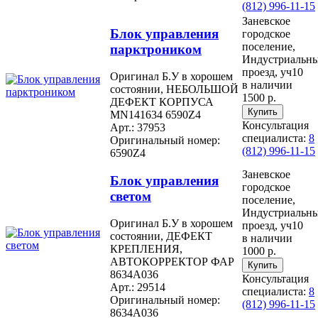
(812) 996-11-15
Заневское
Блок управления
городское
поселение,
парктроником
Индустриальн
проезд, уч10
Оригинал Б.У в хорошем
в наличии
состоянии, НЕБОЛЬШОЙ
1500 р.
ДЕФЕКТ КОРПУСА
MN141634 6590Z4
Консультация
Арт.: 37953
специалиста:
8
Оригинальный номер:
(812) 996-11-15
6590Z4
Заневское
Блок управления
городское
светом
поселение,
Индустриальн
Оригинал Б.У в хорошем
проезд, уч10
состоянии, ДЕФЕКТ
в наличии
КРЕПЛЕНИЯ,
1000 р.
АВТОКОРРЕКТОР ФАР
8634A036
Консультация
Арт.: 29514
специалиста:
8
Оригинальный номер:
(812) 996-11-15
8634A036