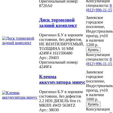
Консультация
Оригинальный номер:
специалиста:
8
8720A0
(812) 996-11-15
Заневское
Диск тормозной
городское
задний комплект
поселение,
Индустриальн
Оригинал Б.У в хорошем
проезд, уч10
состоянии, без дефектов,
в наличии
НЕ ВЕНТИЛИРУЕМЫЙ,
1200 р.
ТОЛЩИНА 10 ММ
4249F4 1611500480
Консультация
Арт.: 29403
специалиста:
8
Оригинальный номер:
(812) 996-11-15
4249F4
Заневское
Клемма
городское
поселение,
аккумулятора минус
Индустриальн
проезд, уч10
Оригинал Б.У в хорошем
в наличии
состоянии, без дефектов
1000 р.
2.2 HDI ДИЗЕЛЬ 6ти ст.
МКПП 4WD 5638TZ
Консультация
Арт.: 38030