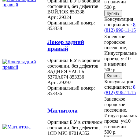
Оригинал Б.У в хорошем
в наличии
состоянии, без дефектов
500 р.
ВОЙЛОК 853338
Арт.: 29324
Консультация
Оригинальный номер:
специалиста:
8
853338
(812) 996-11-15
Заневское
Локер задний
городское
поселение,
правый
Индустриальн
проезд, уч10
Оригинал Б.У в хорошем
в наличии
состоянии, без дефектов
500 р.
ЗАДНЯЯ ЧАСТЬ
5370A074 853336
Консультация
Арт.: 29297
специалиста:
8
Оригинальный номер:
(812) 996-11-15
853336
Заневское
городское
Магнитола
поселение,
Индустриальн
проезд, уч10
Оригинал Б.У в отличном
в наличии
состоянии, без дефектов,
500 р.
1CD MP3 8701A352