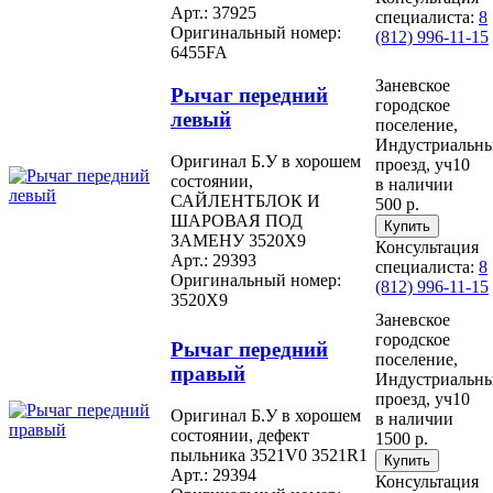
Арт.: 37925
специалиста:
8
Оригинальный номер:
(812) 996-11-15
6455FA
Заневское
Рычаг передний
городское
левый
поселение,
Индустриальн
Оригинал Б.У в хорошем
проезд, уч10
состоянии,
в наличии
САЙЛЕНТБЛОК И
500 р.
ШАРОВАЯ ПОД
ЗАМЕНУ 3520X9
Консультация
Арт.: 29393
специалиста:
8
Оригинальный номер:
(812) 996-11-15
3520X9
Заневское
городское
Рычаг передний
поселение,
правый
Индустриальн
проезд, уч10
Оригинал Б.У в хорошем
в наличии
состоянии, дефект
1500 р.
пыльника 3521V0 3521R1
Арт.: 29394
Консультация