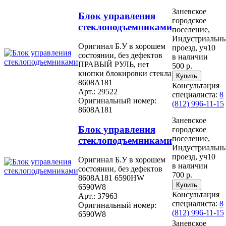
Заневское
Блок управления
городское
стеклоподъемниками
поселение,
Индустриальн
Оригинал Б.У в хорошем
проезд, уч10
состоянии, без дефектов
в наличии
ПРАВЫЙ РУЛЬ, нет
500 р.
кнопки блокировки стекла
8608A181
Консультация
Арт.: 29522
специалиста:
8
Оригинальный номер:
(812) 996-11-15
8608A181
Заневское
Блок управления
городское
поселение,
стеклоподъемниками
Индустриальн
проезд, уч10
Оригинал Б.У в хорошем
в наличии
состоянии, без дефектов
700 р.
8608A181 6590HW
6590W8
Консультация
Арт.: 37963
специалиста:
8
Оригинальный номер:
(812) 996-11-15
6590W8
Заневское