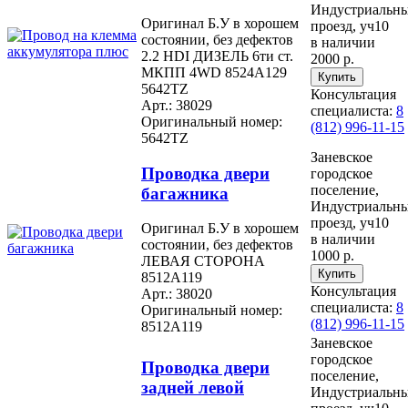
Индустриальн
Оригинал Б.У в хорошем
проезд, уч10
состоянии, без дефектов
в наличии
2.2 HDI ДИЗЕЛЬ 6ти ст.
2000 р.
МКПП 4WD 8524A129
5642TZ
Консультация
Арт.: 38029
специалиста:
8
Оригинальный номер:
(812) 996-11-15
5642TZ
Заневское
Проводка двери
городское
поселение,
багажника
Индустриальн
проезд, уч10
Оригинал Б.У в хорошем
в наличии
состоянии, без дефектов
1000 р.
ЛЕВАЯ СТОРОНА
8512A119
Консультация
Арт.: 38020
специалиста:
8
Оригинальный номер:
(812) 996-11-15
8512A119
Заневское
городское
Проводка двери
поселение,
задней левой
Индустриальн