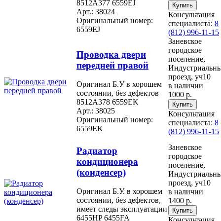
8512A377 6559EJ
Арт.: 38024
Консультация
Оригинальный номер:
специалиста:
8
6559EJ
(812) 996-11-15
Заневское
городское
Проводка двери
поселение,
передней правой
Индустриальн
проезд, уч10
Оригинал Б.У в хорошем
в наличии
состоянии, без дефектов
1000 р.
8512A378 6559EK
Арт.: 38025
Консультация
Оригинальный номер:
специалиста:
8
6559EK
(812) 996-11-15
Заневское
Радиатор
городское
кондиционера
поселение,
(конденсер)
Индустриальн
проезд, уч10
Оригинал Б.У. в хорошем
в наличии
состоянии, без дефектов,
1400 р.
имеет следы эксплуатации
6455HP 6455FA
Консультация