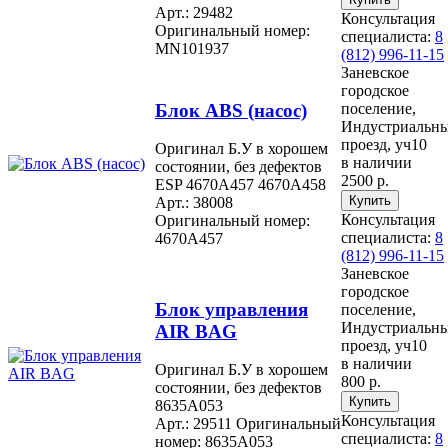
Арт.: 29482
Консультация
Оригинальный номер:
специалиста:
8
MN101937
(812) 996-11-15
Заневское
городское
Блок ABS (насос)
поселение,
Индустриальн
проезд, уч10
Оригинал Б.У в хорошем
в наличии
состоянии, без дефектов
2500 р.
ESP 4670A457 4670A458
Арт.: 38008
Консультация
Оригинальный номер:
специалиста:
8
4670A457
(812) 996-11-15
Заневское
городское
Блок управления
поселение,
Индустриальн
AIR BAG
проезд, уч10
в наличии
Оригинал Б.У в хорошем
800 р.
состоянии, без дефектов
8635A053
Консультация
Арт.: 29511
Оригинальный
специалиста:
8
номер: 8635A053