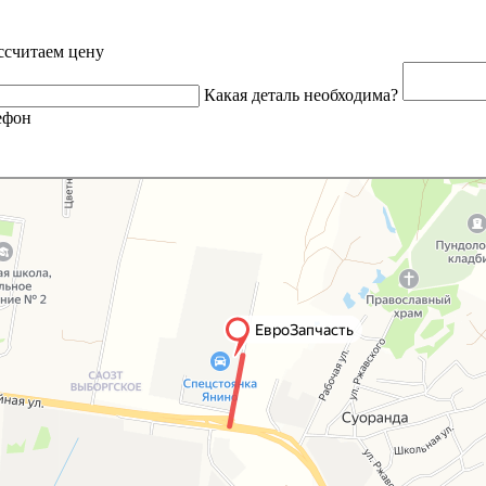
ссчитаем цену
Какая деталь необходима?
ефон