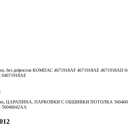
янии, без дефектов КОМПАС 4671918AF 4671918AE 4671918AD 
: 04671918AE
й
тоянии, ЦАРАПИНА, ПАРКОВКИ С ОБШИВКИ ПОТОЛКА 56046
: 56046042AA
012