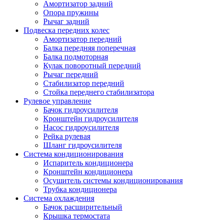
Амортизатор задний
Опора пружины
Рычаг задний
Подвеска передних колес
Амортизатор передний
Балка передняя поперечная
Балка подмоторная
Кулак поворотный передний
Рычаг передний
Стабилизатор передний
Стойка переднего стабилизатора
Рулевое управление
Бачок гидроусилителя
Кронштейн гидроусилителя
Насос гидроусилителя
Рейка рулевая
Шланг гидроусилителя
Система кондиционирования
Испаритель кондиционера
Кронштейн кондиционера
Осушитель системы кондиционирования
Трубка кондиционера
Система охлаждения
Бачок расширительный
Крышка термостата