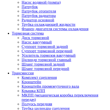
Насос водяной (помпа)
Патрубок
Патрубок отопителя
Патрубок радиатора
Радиатор основной
Трубка охлаждающей жидкости
Фланец двигателя системы охлаждения
Тормозная система
Диск тормозной
Насос вакуумный
Суппорт тормозной задний
Суппорт тормозной передний
Усилитель тормозов вакуумный
Цилиндр тормозной главный
Шланг тормозной задний
Шланг тормозной передний
Трансмиссия
Комплект сцепления
Кронштейн
Кронштейн промежуточного вала
Крышка КПП
МКПП (механическая коробка переключения
передач)
Полуось передняя
Трубка цилиндра сцепления