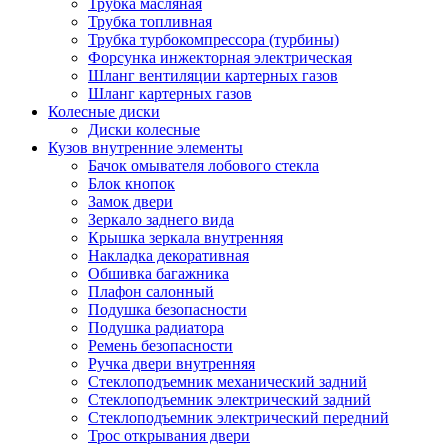
Трубка масляная
Трубка топливная
Трубка турбокомпрессора (турбины)
Форсунка инжекторная электрическая
Шланг вентиляции картерных газов
Шланг картерных газов
Колесные диски
Диски колесные
Кузов внутренние элементы
Бачок омывателя лобового стекла
Блок кнопок
Замок двери
Зеркало заднего вида
Крышка зеркала внутренняя
Накладка декоративная
Обшивка багажника
Плафон салонный
Подушка безопасности
Подушка радиатора
Ремень безопасности
Ручка двери внутренняя
Стеклоподъемник механический задний
Стеклоподъемник электрический задний
Стеклоподъемник электрический передний
Трос открывания двери