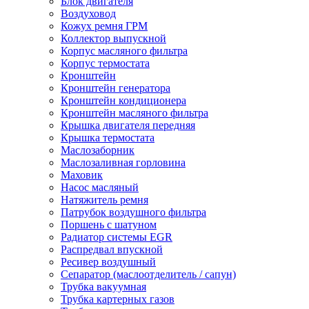
Блок двигателя
Воздуховод
Кожух ремня ГРМ
Коллектор выпускной
Корпус масляного фильтра
Корпус термостата
Кронштейн
Кронштейн генератора
Кронштейн кондиционера
Кронштейн масляного фильтра
Крышка двигателя передняя
Крышка термостата
Маслозаборник
Маслозаливная горловина
Маховик
Насос масляный
Натяжитель ремня
Патрубок воздушного фильтра
Поршень с шатуном
Радиатор системы EGR
Распредвал впускной
Ресивер воздушный
Сепаратор (маслоотделитель / сапун)
Трубка вакуумная
Трубка картерных газов