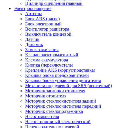
Цилиндр сцепления главный
Электрооснащение
Антенна
Блок ABS (насос)
Блок электронный
Вентилятор радиатора
Выключатель концевой
Датчик
Динамик
Замок зажигания
Клапан электромагнитный
Клемма аккумулятора
Кнопка (переключатель)
Крепление АКБ (корпус/подставка)
Крышка блока предохранителей
Крышка блока управления двигателем
Механизм подрулевой для SRS (ленточный)
Моторчик заслонки отопителя
Моторчик отопителя
Моторчик стеклоочистителя задний
Моторчик стеклоочистителя передний
Моторчик стеклоподъемника
Насос омывателя
Насос топливный электрический
Переключатель подрулевой