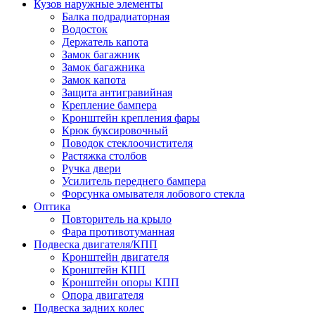
Кузов наружные элементы
Балка подрадиаторная
Водосток
Держатель капота
Замок багажник
Замок багажника
Замок капота
Защита антигравийная
Крепление бампера
Кронштейн крепления фары
Крюк буксировочный
Поводок стеклоочистителя
Растяжка столбов
Ручка двери
Усилитель переднего бампера
Форсунка омывателя лобового стекла
Оптика
Повторитель на крыло
Фара противотуманная
Подвеска двигателя/КПП
Кронштейн двигателя
Кронштейн КПП
Кронштейн опоры КПП
Опора двигателя
Подвеска задних колес