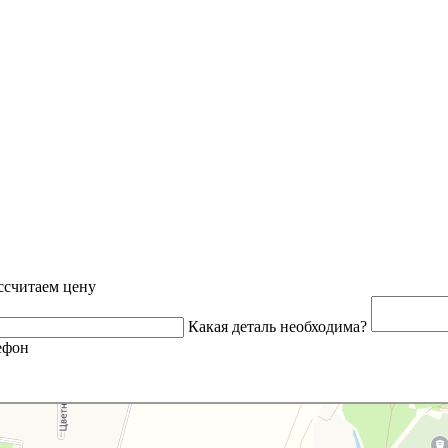
ссчитаем цену
Какая деталь необходима?
ефон