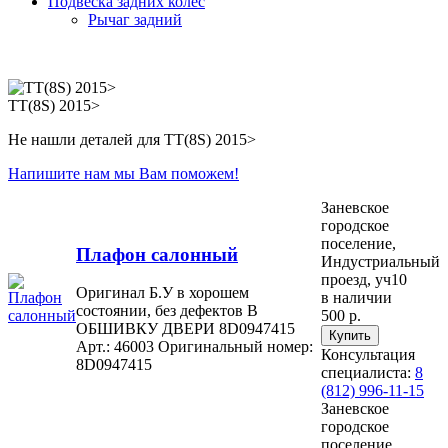
Подвеска задних колес
Рычаг задний
TT(8S) 2015>
Не нашли деталей для TT(8S) 2015>
Напишите нам мы Вам поможем!
Заневское
городское
поселение,
Плафон салонный
Индустриальный
проезд, уч10
Оригинал Б.У в хорошем
в наличии
состоянии, без дефектов В
500 р.
ОБШИВКУ ДВЕРИ 8D0947415
Арт.: 46003
Оригинальный номер:
Консультация
8D0947415
специалиста:
8
(812) 996-11-15
Заневское
городское
поселение,