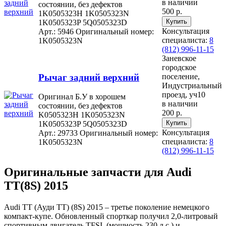
в наличии
состоянии, без дефектов
500 р.
1K0505323H 1K0505323N
1K0505323P 5Q0505323D
Консультация
Арт.: 5946
Оригинальный номер:
специалиста:
8
1K0505323N
(812) 996-11-15
Заневское
городское
Рычаг задний верхний
поселение,
Индустриальный
проезд, уч10
Оригинал Б.У в хорошем
в наличии
состоянии, без дефектов
200 р.
K0505323H 1K0505323N
1K0505323P 5Q0505323D
Консультация
Арт.: 29733
Оригинальный номер:
специалиста:
8
1K0505323N
(812) 996-11-15
Оригинальные запчасти для Audi
TT(8S) 2015
Audi TT (Ауди ТТ) (8S) 2015 – третье поколение немецкого
компакт-купе. Обновленный спорткар получил 2,0-литровый
спортивным двигатель TFSI, (мощность 230 л.с.) и