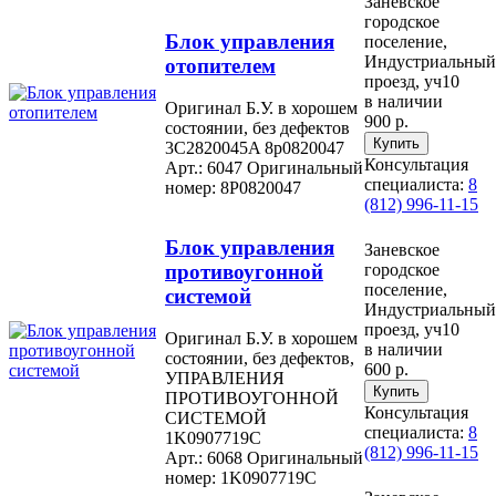
Заневское
городское
Блок управления
поселение,
Индустриальный
отопителем
проезд, уч10
в наличии
Оригинал Б.У. в хорошем
900 р.
состоянии, без дефектов
3C2820045A 8p0820047
Консультация
Арт.: 6047
Оригинальный
специалиста:
8
номер: 8P0820047
(812) 996-11-15
Блок управления
Заневское
противоугонной
городское
поселение,
системой
Индустриальный
проезд, уч10
Оригинал Б.У. в хорошем
в наличии
состоянии, без дефектов,
600 р.
УПРАВЛЕНИЯ
ПРОТИВОУГОННОЙ
Консультация
СИСТЕМОЙ
специалиста:
8
1K0907719C
(812) 996-11-15
Арт.: 6068
Оригинальный
номер: 1K0907719C