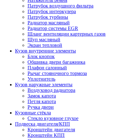
Натяжитель ремня
Патрубок воздушного фильтра
Патрубок интеркулера
Патрубок турбины
Радиатор масляный
Радиатор системы EGR
Шланг вентиляции картерных газов
Щуп масляный
Экран тепловой
Кузов внутренние элементы
Блок кнопок
Обшивка двери багажника
Плафон салонный
Рычаг стояночного тормоза
Уплотнитель
Кузов наружные элементы
Воздуховод радиатора
Замок капота
Петля капота
Ручка двери
Кузовные стёкла
Стекло кузовное глухое
Подвеска двигателя/КПП
Кронштейн двигателя
Кронштейн КПП