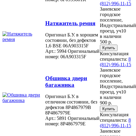
(812) 996-11-15
Заневское
городское
поселение,
Натяжитель ремня
Индустриальный
проезд, уч10
Оригинал Б.У. в хорошем
в наличии
состоянии, без дефектов
500 р.
1,6 BSE 06A903315F
Арт.: 5994
Оригинальный
Консультация
номер: 06A903315F
специалиста:
8
(812) 996-11-15
Заневское
городское
Обшивка двери
поселение,
багажника
Индустриальный
проезд, уч10
Оригинал Б.У. в
в наличии
отличном состоянии, без
900 р.
дефектов 8P4867979B
8P4867979E
Консультация
Арт.: 5891
Оригинальный
специалиста:
8
номер: 8P4867979E
(812) 996-11-15
Заневское