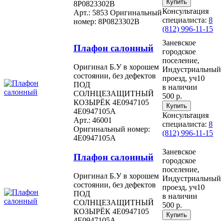
8P0823302B
Консультация
Арт.: 5853
Оригинальный
специалиста:
8
номер: 8P0823302B
(812) 996-11-15
Заневское
Плафон салонный
городское
поселение,
Оригинал Б.У в хорошем
Индустриальный
состоянии, без дефектов
проезд, уч10
ПОД
в наличии
СОЛНЦЕЗАЩИТНЫЙ
500 р.
КОЗЫРЁК 4E0947105
4E0947105A
Консультация
Арт.: 46001
специалиста:
8
Оригинальный номер:
(812) 996-11-15
4E0947105A
Заневское
Плафон салонный
городское
поселение,
Оригинал Б.У в хорошем
Индустриальный
состоянии, без дефектов
проезд, уч10
ПОД
в наличии
СОЛНЦЕЗАЩИТНЫЙ
500 р.
КОЗЫРЁК 4E0947105
4E0947105A