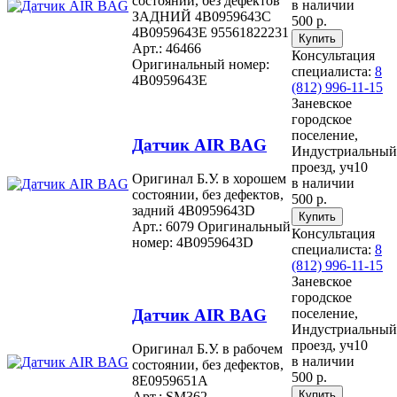
состоянии, без дефектов
в наличии
ЗАДНИЙ 4B0959643C
500 р.
4B0959643E 95561822231
Арт.: 46466
Консультация
Оригинальный номер:
специалиста:
8
4B0959643E
(812) 996-11-15
Заневское
городское
поселение,
Датчик AIR BAG
Индустриальный
проезд, уч10
Оригинал Б.У. в хорошем
в наличии
состоянии, без дефектов,
500 р.
задний 4B0959643D
Арт.: 6079
Оригинальный
Консультация
номер: 4B0959643D
специалиста:
8
(812) 996-11-15
Заневское
городское
Датчик AIR BAG
поселение,
Индустриальный
проезд, уч10
Оригинал Б.У. в рабочем
в наличии
состоянии, без дефектов,
500 р.
8E0959651A
Арт.: SM362