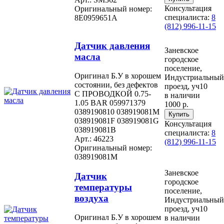
Консультация
Оригинальный номер:
специалиста:
8
8E0959651A
(812) 996-11-15
Датчик давления
Заневское
масла
городское
поселение,
Оригинал Б.У в хорошем
Индустриальный
состоянии, без дефектов
проезд, уч10
С ПРОВОДКОЙ 0.75-
в наличии
1.05 BAR 059971379
1000 р.
0389190810 038919081M
038919081F 038919081G
Консультация
038919081B
специалиста:
8
Арт.: 46223
(812) 996-11-15
Оригинальный номер:
038919081M
Заневское
Датчик
городское
температуры
поселение,
воздуха
Индустриальный
проезд, уч10
Оригинал Б.У в хорошем
в наличии