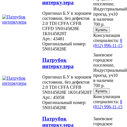
интеркулера
поселение,
Индустриальный
Оригинал Б.У в хорошем
проезд, уч10
состоянии, без дефектов
в наличии
2.0 TDI CFFA CFFB
700 р.
CFFD 5N0145828E
1K0145828T
Консультация
Арт.: 43481
специалиста:
8
Оригинальный номер:
(812) 996-11-15
5N0145828E
Заневское
Патрубок
городское
поселение,
интеркулера
Индустриальный
проезд, уч10
Оригинал Б.У в хорошем
в наличии
состоянии, без дефектов
700 р.
2.0 TDI CFFA CFFB
5N0145828E 1K0145828T
Консультация
Арт.: 45058
специалиста:
8
Оригинальный номер:
(812) 996-11-15
5N0145828E
Патрубок
Заневское
городское
интеркулера