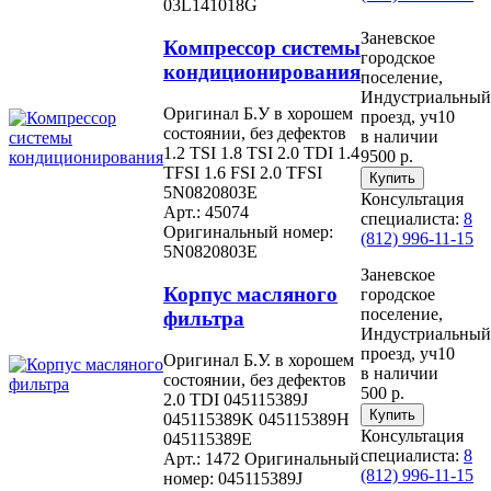
03L141018G
Заневское
Компрессор системы
городское
кондиционирования
поселение,
Индустриальный
Оригинал Б.У в хорошем
проезд, уч10
состоянии, без дефектов
в наличии
1.2 TSI 1.8 TSI 2.0 TDI 1.4
9500 р.
TFSI 1.6 FSI 2.0 TFSI
5N0820803E
Консультация
Арт.: 45074
специалиста:
8
Оригинальный номер:
(812) 996-11-15
5N0820803E
Заневское
Корпус масляного
городское
поселение,
фильтра
Индустриальный
проезд, уч10
Оригинал Б.У. в хорошем
в наличии
состоянии, без дефектов
500 р.
2.0 TDI 045115389J
045115389K 045115389H
Консультация
045115389E
специалиста:
8
Арт.: 1472
Оригинальный
(812) 996-11-15
номер: 045115389J