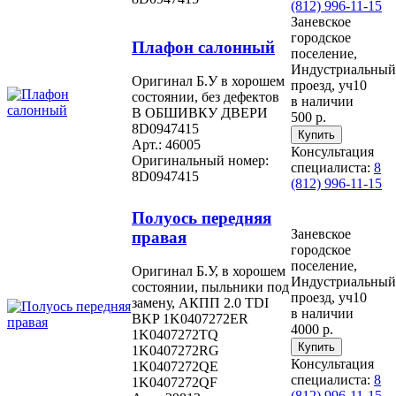
(812) 996-11-15
Заневское
городское
Плафон салонный
поселение,
Индустриальный
Оригинал Б.У в хорошем
проезд, уч10
состоянии, без дефектов
в наличии
В ОБШИВКУ ДВЕРИ
500 р.
8D0947415
Арт.: 46005
Консультация
Оригинальный номер:
специалиста:
8
8D0947415
(812) 996-11-15
Полуось передняя
Заневское
правая
городское
поселение,
Оригинал Б.У, в хорошем
Индустриальный
состоянии, пыльники под
проезд, уч10
замену, АКПП 2.0 TDI
в наличии
BKP 1K0407272ER
4000 р.
1K0407272TQ
1K0407272RG
Консультация
1K0407272QE
специалиста:
8
1K0407272QF
(812) 996-11-15