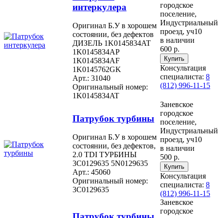
городское
интеркулера
поселение,
Индустриальный
Оригинал Б.У в хорошем
проезд, уч10
состоянии, без дефектов
в наличии
ДИЗЕЛЬ 1K0145834AT
600 р.
1K0145834AP
1K0145834AF
Консультация
1K0145762GK
специалиста:
8
Арт.: 31040
(812) 996-11-15
Оригинальный номер:
1K0145834AT
Заневское
городское
Патрубок турбины
поселение,
Индустриальный
Оригинал Б.У в хорошем
проезд, уч10
состоянии, без дефектов,
в наличии
2.0 TDI ТУРБИНЫ
500 р.
3C0129635 5N0129635
Арт.: 45060
Консультация
Оригинальный номер:
специалиста:
8
3C0129635
(812) 996-11-15
Заневское
городское
Патрубок турбины