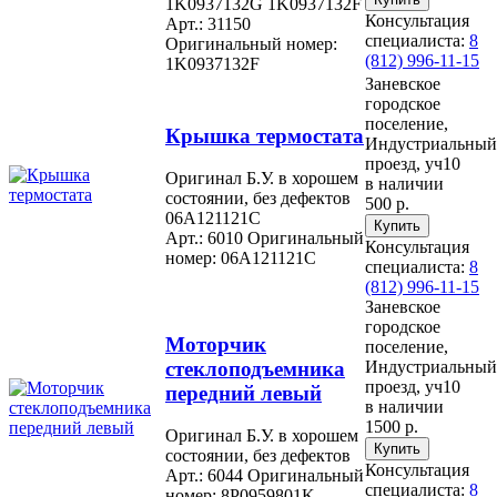
1K0937132G 1K0937132F
Консультация
Арт.: 31150
специалиста:
8
Оригинальный номер:
(812) 996-11-15
1K0937132F
Заневское
городское
поселение,
Крышка термостата
Индустриальный
проезд, уч10
Оригинал Б.У. в хорошем
в наличии
состоянии, без дефектов
500 р.
06A121121C
Арт.: 6010
Оригинальный
Консультация
номер: 06A121121C
специалиста:
8
(812) 996-11-15
Заневское
городское
Моторчик
поселение,
стеклоподъемника
Индустриальный
проезд, уч10
передний левый
в наличии
1500 р.
Оригинал Б.У. в хорошем
состоянии, без дефектов
Консультация
Арт.: 6044
Оригинальный
специалиста:
8
номер: 8P0959801K