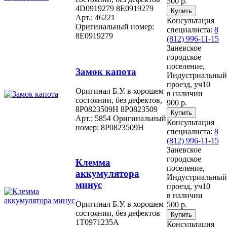
500 р.
4D0919279 8E0919279
Арт.: 46221
Консультация
Оригинальный номер:
специалиста:
8
8E0919279
(812) 996-11-15
Заневское
городское
поселение,
Замок капота
Индустриальный
проезд, уч10
Оригинал Б.У. в хорошем
в наличии
состоянии, без дефектов,
900 р.
8P0823509H 8P0823509
Арт.: 5854
Оригинальный
Консультация
номер: 8P0823509H
специалиста:
8
(812) 996-11-15
Заневское
городское
Клемма
поселение,
аккумулятора
Индустриальный
минус
проезд, уч10
в наличии
Оригинал Б.У. в хорошем
500 р.
состоянии, без дефектов
1T0971235A
Консультация