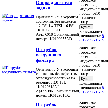
городское
Опора двигателя
поселение,
задняя
Индустриальный
проезд, уч10
Оригинал Б.У. в хорошем
в наличии
состоянии, без дефектов
500 р.
1.2 TSI 1.4 TFSI 1.6 FSI
1K0199855AD
Консультация
Арт.: 6018
Оригинальный
специалиста:
8
номер: 1K0199855AD
(812) 996-11-15
Заневское
Патрубок
городское
воздушного
поселение,
фильтра
Индустриальный
проезд, уч10
Оригинал Б.У. в хорошем
в наличии
состоянии, без дефектов,
500 р.
от воздухозаборника на
резонатор 2.0 TSI,
Консультация
1K0129618AJ
специалиста:
8
Арт.: 5986
Оригинальный
(812) 996-11-15
номер: 1K0129618AJ
Заневское
Патрубок
городское