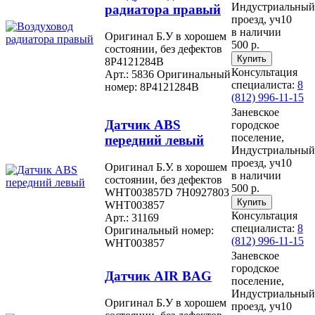
Индустриальный
радиатора правый
проезд, уч10
в наличии
Оригинал Б.У в хорошем
500 р.
состоянии, без дефектов
8P4121284B
Консультация
Арт.: 5836
Оригинальный
специалиста:
8
номер: 8P4121284B
(812) 996-11-15
Заневское
Датчик ABS
городское
поселение,
передний левый
Индустриальный
проезд, уч10
Оригинал Б.У. в хорошем
в наличии
состоянии, без дефектов
500 р.
WHT003857D 7H0927803
WHT003857
Консультация
Арт.: 31169
специалиста:
8
Оригинальный номер:
(812) 996-11-15
WHT003857
Заневское
городское
Датчик AIR BAG
поселение,
Индустриальный
Оригинал Б.У в хорошем
проезд, уч10