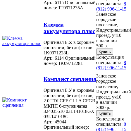
Арт.: 6115
Оригинальный
специалиста:
8
номер: 1T0971235A
(812) 996-11-15
Заневское
городское
Клемма
поселение,
Индустриальный
аккумулятора плюс
проезд, уч10
в наличии
Оригинал Б.У. в хорошем
500 р.
состоянии, без дефектов
1K0971228L
Консультация
Арт.: 6114
Оригинальный
специалиста:
8
номер: 1K0971228L
(812) 996-11-15
Заневское
Комплект сцепления
городское
поселение,
Оригинал Б.У в хорошем
Индустриальный
состоянии, без дефектов,
проезд, уч10
2.0 TDI CFF CLLA CFGB
в наличии
МКПП 6-ступенчатая
3000 р.
324035510 03L141018GX
03L141018G
Консультация
Арт.: 45044
специалиста:
8
Оригинальный номер:
(812) 996-11-15