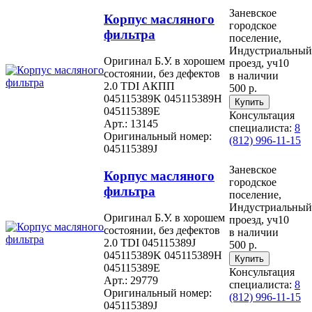
Заневское
Корпус масляного
городское
фильтра
поселение,
Индустриальный
Оригинал Б.У. в хорошем
проезд, уч10
состоянии, без дефектов
в наличии
2.0 TDI АКПП
500 р.
045115389K 045115389H
045115389E
Консультация
Арт.: 13145
специалиста:
8
Оригинальный номер:
(812) 996-11-15
045115389J
Заневское
Корпус масляного
городское
фильтра
поселение,
Индустриальный
Оригинал Б.У. в хорошем
проезд, уч10
состоянии, без дефектов
в наличии
2.0 TDI 045115389J
500 р.
045115389K 045115389H
045115389E
Консультация
Арт.: 29779
специалиста:
8
Оригинальный номер:
(812) 996-11-15
045115389J