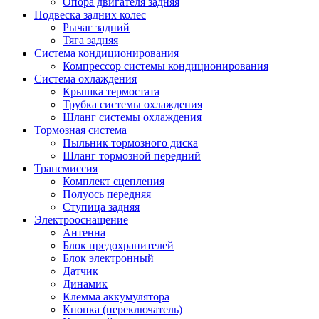
Опора двигателя задняя
Подвеска задних колес
Рычаг задний
Тяга задняя
Система кондиционирования
Компрессор системы кондиционирования
Система охлаждения
Крышка термостата
Трубка системы охлаждения
Шланг системы охлаждения
Тормозная система
Пыльник тормозного диска
Шланг тормозной передний
Трансмиссия
Комплект сцепления
Полуось передняя
Ступица задняя
Электрооснащение
Антенна
Блок предохранителей
Блок электронный
Датчик
Динамик
Клемма аккумулятора
Кнопка (переключатель)