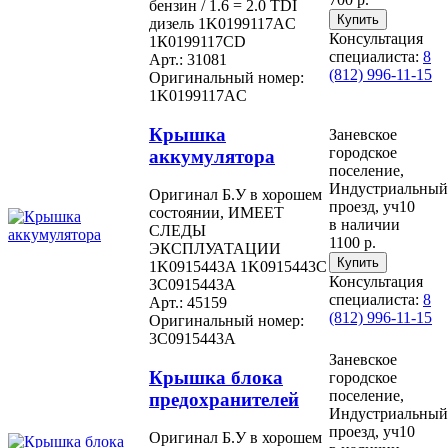
бeнзин / 1.6 = 2.0 TDI
дизель 1K0199117AC
Консультация
1К0199117СD
специалиста:
8
Арт.: 31081
(812) 996-11-15
Оригинальный номер:
1K0199117AC
Крышка
Заневское
городское
аккумулятора
поселение,
Индустриальный
Оригинал Б.У в хорошем
проезд, уч10
состоянии, ИМЕЕТ
в наличии
СЛЕДЫ
1100 р.
ЭКСПЛУАТАЦИИ
1K0915443A 1K0915443C
Консультация
3C0915443A
специалиста:
8
Арт.: 45159
(812) 996-11-15
Оригинальный номер:
3C0915443A
Заневское
Крышка блока
городское
поселение,
предохранителей
Индустриальный
проезд, уч10
Оригинал Б.У в хорошем