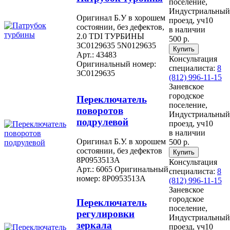
поселение,
Индустриальный
Оригинал Б.У в хорошем
проезд, уч10
состоянии, без дефектов,
в наличии
2.0 TDI ТУРБИНЫ
500 р.
3C0129635 5N0129635
Арт.: 43483
Консультация
Оригинальный номер:
специалиста:
8
3C0129635
(812) 996-11-15
Заневское
городское
Переключатель
поселение,
поворотов
Индустриальный
подрулевой
проезд, уч10
в наличии
Оригинал Б.У. в хорошем
500 р.
состоянии, без дефектов
8P0953513A
Консультация
Арт.: 6065
Оригинальный
специалиста:
8
номер: 8P0953513A
(812) 996-11-15
Заневское
городское
Переключатель
поселение,
регулировки
Индустриальный
зеркала
проезд, уч10