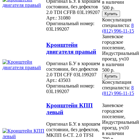
Оригинал Б.У. в хорошем
в наличии
состоянии, без дефектов
500 р.
2.0 TDI CFFB 03L199207
Арт.: 31080
Консультация
Оригинальный номер:
специалиста:
8
03L199207
(812) 996-11-15
Заневское
городское
Кронштейн
поселение,
двигателя правый
Индустриальный
проезд, уч10
Оригинал Б.У в хорошем
в наличии
состоянии, без дефектов
500 р.
2.0 TDI CFF 03L199207
Арт.: 43503
Консультация
Оригинальный номер:
специалиста:
8
03L199207
(812) 996-11-15
Кронштейн КПП
Заневское
городское
левый
поселение,
Индустриальный
Оригинал Б.У. в хорошем
проезд, уч10
состоянии, без дефектов,
в наличии
МKПП 6-CT. 2.0 ТFSI
700 р.