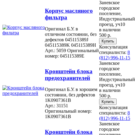
Заневское
городское
Корпус масляного
поселение,
фильтра
Индустриальный
проезд, уч10
Оригинал Б.У. в
в наличии
отличном состоянии, без
500 р.
дефектов 045115389J
045115389K 045115389H
Консультация
Арт.: 5059
Оригинальный
специалиста:
8
номер: 045115389E
(812) 996-11-15
Заневское
городское
Кронштейн блока
поселение,
предохранителей
Индустриальный
проезд, уч10
Оригинал Б.У. в хорошем
в наличии
состоянии, без дефектов
500 р.
1K0907361B
Арт.: 31151
Консультация
Оригинальный номер:
специалиста:
8
1K0907361B
(812) 996-11-15
Заневское
городское
Кронштейн блока
поселение,