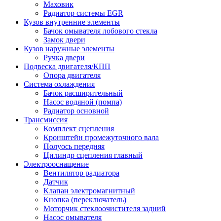
Маховик
Радиатор системы EGR
Кузов внутренние элементы
Бачок омывателя лобового стекла
Замок двери
Кузов наружные элементы
Ручка двери
Подвеска двигателя/КПП
Опора двигателя
Система охлаждения
Бачок расширительный
Насос водяной (помпа)
Радиатор основной
Трансмиссия
Комплект сцепления
Кронштейн промежуточного вала
Полуось передняя
Цилиндр сцепления главный
Электрооснащение
Вентилятор радиатора
Датчик
Клапан электромагнитный
Кнопка (переключатель)
Моторчик стеклоочистителя задний
Насос омывателя