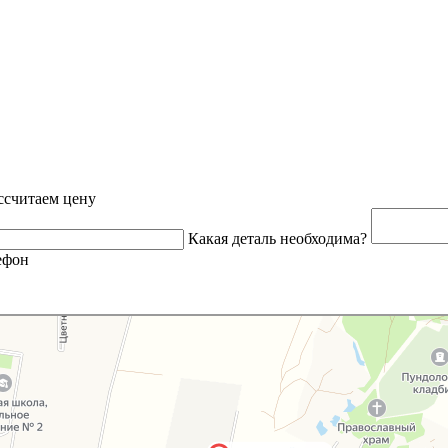
ссчитаем цену
Какая деталь необходима?
ефон