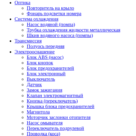
Оптика
Повторитель на крыло
Фонарь подсветки номера
Система охлаждения
Насос водяной (помпа)
Трубка охлаждения жидкости металлическая
Шкив водяного насоса (помпы)
Трансмиссия
Полуось передняя
Электрооснащение
Блок ABS (насос)
Блок кнопок
Блок предохранителей
Блок электронный
Выключатель
Датчик
Замок зажигания
Клапан электромагнитный
Кнопка (переключатель)
Крышка блока предохранителей
Магнитола
Моторчик заслонки отопителя
Насос омывателя
Переключатель подрулевой
Проводка (коса)