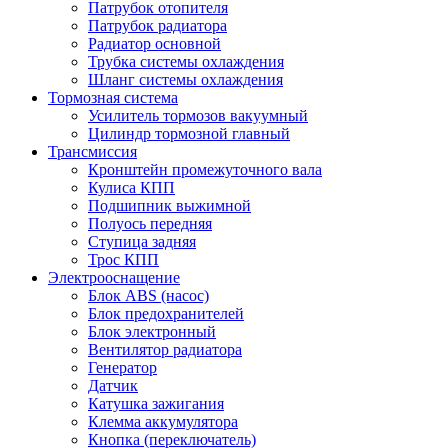
Патрубок отопителя
Патрубок радиатора
Радиатор основной
Трубка системы охлаждения
Шланг системы охлаждения
Тормозная система
Усилитель тормозов вакуумный
Цилиндр тормозной главный
Трансмиссия
Кронштейн промежуточного вала
Кулиса КПП
Подшипник выжимной
Полуось передняя
Ступица задняя
Трос КПП
Электрооснащение
Блок ABS (насос)
Блок предохранителей
Блок электронный
Вентилятор радиатора
Генератор
Датчик
Катушка зажигания
Клемма аккумулятора
Кнопка (переключатель)