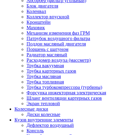
Абсорбер (фильтр угольный)
Блок двигателя
Коленвал
Коллектор впускной
Кронштейн
Маховик
Механизм изменения фаз ГРМ
Патрубок воздушного фильтра
Поддон масляный двигателя
Поршень с шатуном
Радиатор масляный
Расходомер воздуха (массметр)
Трубка вакуумная
Трубка картерных газов
Трубка масляная
Трубка топливная
Трубка турбокомпрессора (турбины)
Форсунка инжекторная электрическая
Шланг вентиляции картерных газов
Экран тепловой
Колесные диски
Диски колесные
Кузов внутренние элементы
Дефлектор воздушный
Консоль