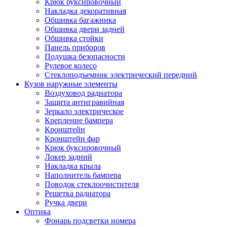
Крюк буксировочный
Накладка декоративная
Обшивка багажника
Обшивка двери задней
Обшивка стойки
Панель приборов
Подушка безопасности
Рулевое колесо
Стеклоподъемник электрический передний
Кузов наружные элементы
Воздуховод радиатора
Защита антигравийная
Зеркало электрическое
Крепление бампера
Кронштейн
Кронштейн фар
Крюк буксировочный
Локер задний
Накладка крыла
Наполнитель бампера
Поводок стеклоочистителя
Решетка радиатора
Ручка двери
Оптика
Фонарь подсветки номера