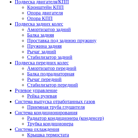
Подвеска двигателя/КПП
Кронштейн КПП
Опора двигателя
Опора КПП
Подвеска задних колес
Амортизатор задний
Балка задняя
Проставка под заднюю пружину
Пружина задняя
Рычаг задний
Стабилизатор задний
Подвеска передних колес
Амортизатор передний
Балка подрадиаторная
Рычаг передний
Стабилизатор передний
Рулевое управление
Рейка рулевая
Система выпуска отработанных газов
Приемная труба глушителя
Система кондиционирования
Радиатор кондиционера (конденсер)
Трубка кондиционера
Система охлаждения
Крышка термостата