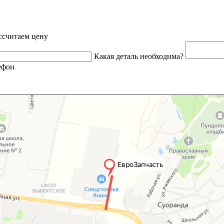
ссчитаем цену
Какая деталь необходима?
ефон