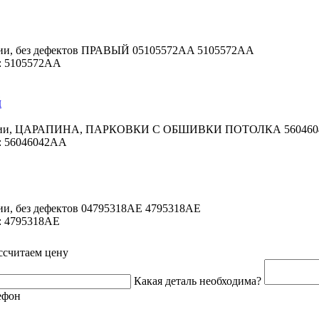
янии, без дефектов ПРАВЫЙ 05105572AA 5105572AA
: 5105572AA
й
тоянии, ЦАРАПИНА, ПАРКОВКИ С ОБШИВКИ ПОТОЛКА 56046
: 56046042AA
нии, без дефектов 04795318AE 4795318AE
: 4795318AE
ссчитаем цену
Какая деталь необходима?
ефон