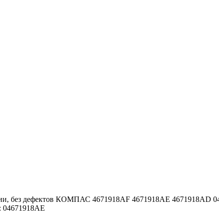
янии, без дефектов КОМПАС 4671918AF 4671918AE 4671918AD 
: 04671918AE