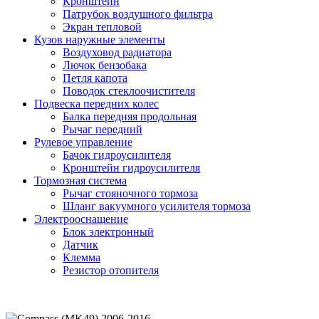
Кронштейн
Патрубок воздушного фильтра
Экран тепловой
Кузов наружные элементы
Воздуховод радиатора
Лючок бензобака
Петля капота
Поводок стеклоочистителя
Подвеска передних колес
Балка передняя продольная
Рычаг передний
Рулевое управление
Бачок гидроусилителя
Кронштейн гидроусилителя
Тормозная система
Рычаг стояночного тормоза
Шланг вакуумного усилителя тормоза
Электрооснащение
Блок электронный
Датчик
Клемма
Резистор отопителя