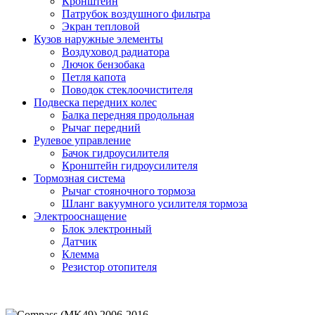
Кронштейн
Патрубок воздушного фильтра
Экран тепловой
Кузов наружные элементы
Воздуховод радиатора
Лючок бензобака
Петля капота
Поводок стеклоочистителя
Подвеска передних колес
Балка передняя продольная
Рычаг передний
Рулевое управление
Бачок гидроусилителя
Кронштейн гидроусилителя
Тормозная система
Рычаг стояночного тормоза
Шланг вакуумного усилителя тормоза
Электрооснащение
Блок электронный
Датчик
Клемма
Резистор отопителя