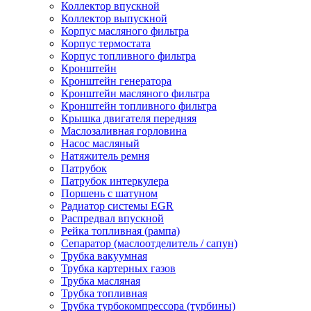
Коллектор впускной
Коллектор выпускной
Корпус масляного фильтра
Корпус термостата
Корпус топливного фильтра
Кронштейн
Кронштейн генератора
Кронштейн масляного фильтра
Кронштейн топливного фильтра
Крышка двигателя передняя
Маслозаливная горловина
Насос масляный
Натяжитель ремня
Патрубок
Патрубок интеркулера
Поршень с шатуном
Радиатор системы EGR
Распредвал впускной
Рейка топливная (рампа)
Сепаратор (маслоотделитель / сапун)
Трубка вакуумная
Трубка картерных газов
Трубка масляная
Трубка топливная
Трубка турбокомпрессора (турбины)