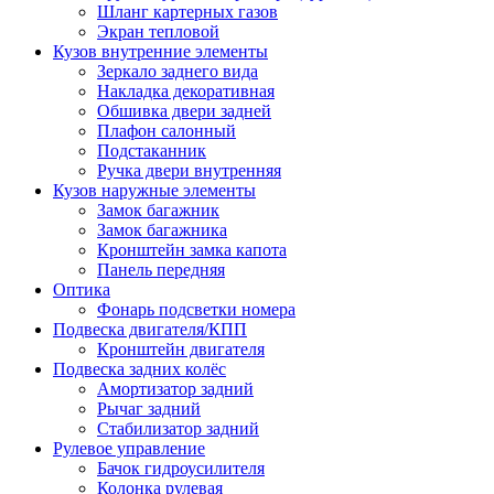
Шланг картерных газов
Экран тепловой
Кузов внутренние элементы
Зеркало заднего вида
Накладка декоративная
Обшивка двери задней
Плафон салонный
Подстаканник
Ручка двери внутренняя
Кузов наружные элементы
Замок багажник
Замок багажника
Кронштейн замка капота
Панель передняя
Оптика
Фонарь подсветки номера
Подвеска двигателя/КПП
Кронштейн двигателя
Подвеска задних колёс
Амортизатор задний
Рычаг задний
Стабилизатор задний
Рулевое управление
Бачок гидроусилителя
Колонка рулевая