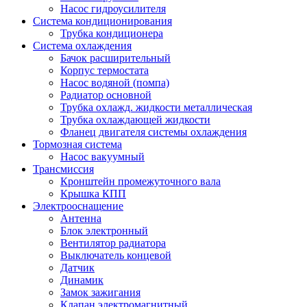
Насос гидроусилителя
Система кондиционирования
Трубка кондиционера
Система охлаждения
Бачок расширительный
Корпус термостата
Насос водяной (помпа)
Радиатор основной
Трубка охлажд. жидкости металлическая
Трубка охлаждающей жидкости
Фланец двигателя системы охлаждения
Тормозная система
Насос вакуумный
Трансмиссия
Кронштейн промежуточного вала
Крышка КПП
Электрооснащение
Антенна
Блок электронный
Вентилятор радиатора
Выключатель концевой
Датчик
Динамик
Замок зажигания
Клапан электромагнитный